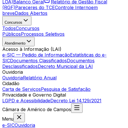
LOA)
Balanço Geral
Relatório de Gestão Fiscal
(RGF)
Pareceres do TCE
Controle Interno
em
breve
Dados Abertos
Concursos
Todos
Concursos
Públicos
Processos Seletivos
Atendimento
Acesso à Informação (LAI)
e-SIC — Pedido de Informação
Estatísticas do e-
SIC
Documentos Classificados
Documentos
Desclassificados
Decreto Municipal da LAI
Ouvidoria
Ouvidoria
Relatório Anual
Cidadão
Carta de Serviços
Pesquisa de Satisfação
Privacidade e Governo Digital
LGPD e Acessibilidade
Decreto Lei 14.129/2021
Câmara
de
Américo de Campos
Menu
e-SIC
Ouvidoria