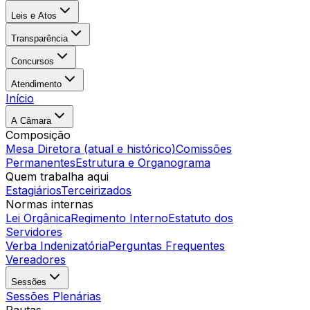
Leis e Atos
Transparência
Concursos
Atendimento
Início
A Câmara
Composição
Mesa Diretora (atual e histórico)
Comissões
Permanentes
Estrutura e Organograma
Quem trabalha aqui
Estagiários
Terceirizados
Normas internas
Lei Orgânica
Regimento Interno
Estatuto dos
Servidores
Verba Indenizatória
Perguntas Frequentes
Vereadores
Sessões
Sessões Plenárias