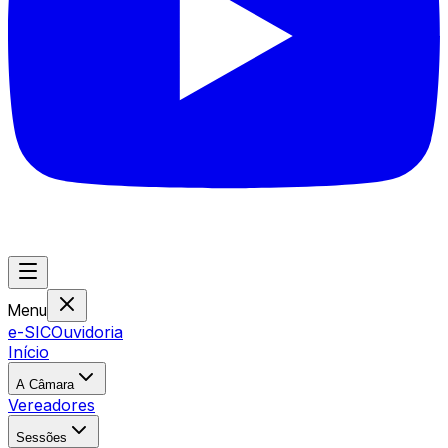
Menu
e-SIC
Ouvidoria
Início
A Câmara
Vereadores
Sessões