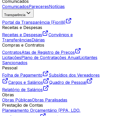
Comunicados
Comunicados
Pareceres
Notícias
Transparência
Portal da Transparência (Fiorilli)
Receitas e Despesas
Receitas e Despesas
Convênios e
Transferências
Diárias
Compras e Contratos
Contratos
Atas de Registro de Preços
Licitações
Plano de Contratações Anual
Licitantes
Sancionados
Pessoal
Folha de Pagamento
Subsídios dos Vereadores
Cargos e Salários
Quadro de Pessoal
Relatório de Salários
Obras
Obras Públicas
Obras Paralisadas
Prestação de Contas
Planejamento Orçamentário (PPA, LDO,