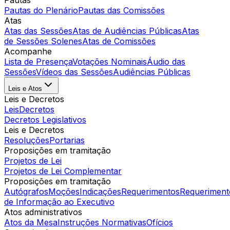
Pautas
Pautas do Plenário
Pautas das Comissões
Atas
Atas das Sessões
Atas de Audiências Públicas
Atas
de Sessões Solenes
Atas de Comissões
Acompanhe
Lista de Presença
Votações Nominais
Áudio das
Sessões
Vídeos das Sessões
Audiências Públicas
Leis e Atos
Leis e Decretos
Leis
Decretos
Decretos Legislativos
Leis e Decretos
Resoluções
Portarias
Proposições em tramitação
Projetos de Lei
Projetos de Lei Complementar
Proposições em tramitação
Autógrafos
Moções
Indicações
Requerimentos
Requeriment
de Informação ao Executivo
Atos administrativos
Atos da Mesa
Instruções Normativas
Ofícios