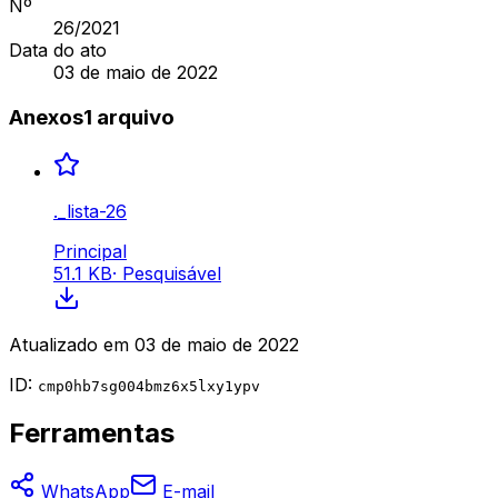
Nº
26
/2021
Data do ato
03 de maio de 2022
Anexos
1
arquivo
._lista-26
Principal
51.1 KB
·
Pesquisável
Atualizado em
03 de maio de 2022
ID:
cmp0hb7sg004bmz6x5lxy1ypv
Ferramentas
WhatsApp
E-mail