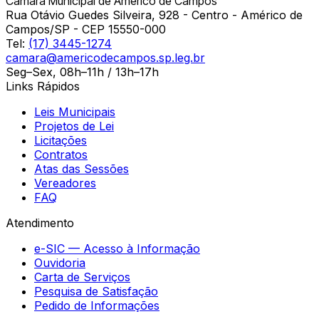
Câmara Municipal de Américo de Campos
Rua Otávio Guedes Silveira, 928 - Centro - Américo de
Campos/SP - CEP 15550-000
Tel:
(17) 3445-1274
camara@americodecampos.sp.leg.br
Seg–Sex, 08h–11h / 13h–17h
Links Rápidos
Leis Municipais
Projetos de Lei
Licitações
Contratos
Atas das Sessões
Vereadores
FAQ
Atendimento
e-SIC — Acesso à Informação
Ouvidoria
Carta de Serviços
Pesquisa de Satisfação
Pedido de Informações