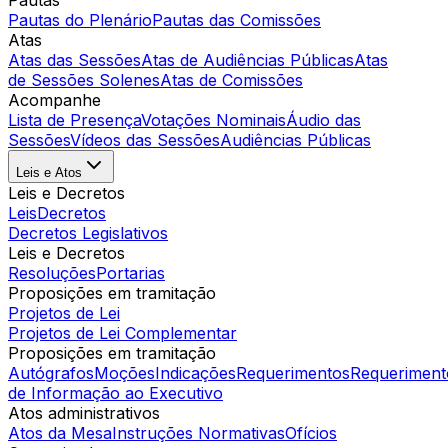
Pautas
Pautas do Plenário
Pautas das Comissões
Atas
Atas das Sessões
Atas de Audiências Públicas
Atas
de Sessões Solenes
Atas de Comissões
Acompanhe
Lista de Presença
Votações Nominais
Áudio das
Sessões
Vídeos das Sessões
Audiências Públicas
Leis e Atos
Leis e Decretos
Leis
Decretos
Decretos Legislativos
Leis e Decretos
Resoluções
Portarias
Proposições em tramitação
Projetos de Lei
Projetos de Lei Complementar
Proposições em tramitação
Autógrafos
Moções
Indicações
Requerimentos
Requeriment
de Informação ao Executivo
Atos administrativos
Atos da Mesa
Instruções Normativas
Ofícios