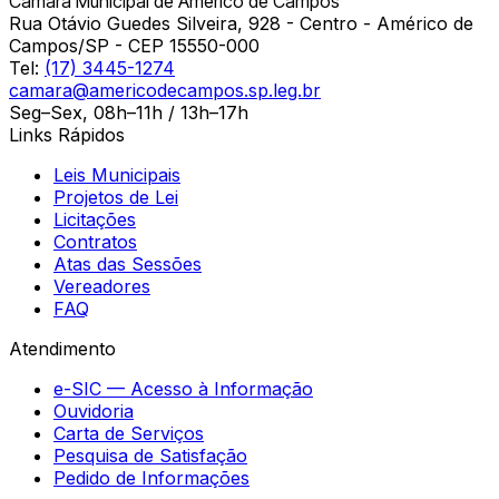
Câmara Municipal de Américo de Campos
Rua Otávio Guedes Silveira, 928 - Centro - Américo de
Campos/SP - CEP 15550-000
Tel:
(17) 3445-1274
camara@americodecampos.sp.leg.br
Seg–Sex, 08h–11h / 13h–17h
Links Rápidos
Leis Municipais
Projetos de Lei
Licitações
Contratos
Atas das Sessões
Vereadores
FAQ
Atendimento
e-SIC — Acesso à Informação
Ouvidoria
Carta de Serviços
Pesquisa de Satisfação
Pedido de Informações