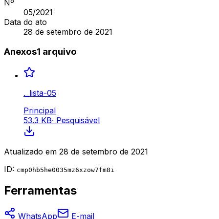
Nº
05
/2021
Data do ato
28 de setembro de 2021
Anexos
1
arquivo
._lista-05
Principal
53.3 KB
·
Pesquisável
Atualizado em
28 de setembro de 2021
ID:
cmp0hb5he0035mz6xzow7fm8i
Ferramentas
WhatsApp
E-mail