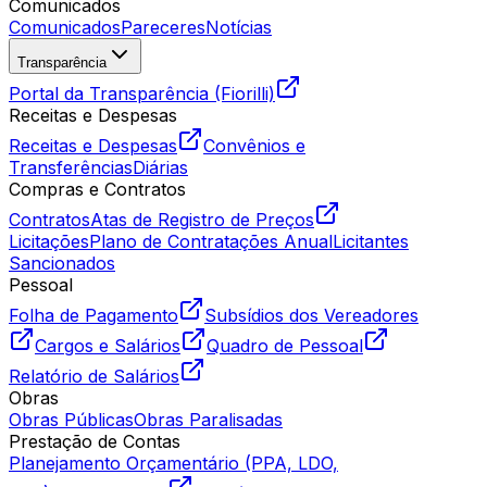
Comunicados
Comunicados
Pareceres
Notícias
Transparência
Portal da Transparência (Fiorilli)
Receitas e Despesas
Receitas e Despesas
Convênios e
Transferências
Diárias
Compras e Contratos
Contratos
Atas de Registro de Preços
Licitações
Plano de Contratações Anual
Licitantes
Sancionados
Pessoal
Folha de Pagamento
Subsídios dos Vereadores
Cargos e Salários
Quadro de Pessoal
Relatório de Salários
Obras
Obras Públicas
Obras Paralisadas
Prestação de Contas
Planejamento Orçamentário (PPA, LDO,