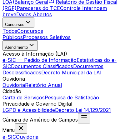
LOA)
Balanço Geral
Relatório de Gestão Fiscal
(RGF)
Pareceres do TCE
Controle Interno
em
breve
Dados Abertos
Concursos
Todos
Concursos
Públicos
Processos Seletivos
Atendimento
Acesso à Informação (LAI)
e-SIC — Pedido de Informação
Estatísticas do e-
SIC
Documentos Classificados
Documentos
Desclassificados
Decreto Municipal da LAI
Ouvidoria
Ouvidoria
Relatório Anual
Cidadão
Carta de Serviços
Pesquisa de Satisfação
Privacidade e Governo Digital
LGPD e Acessibilidade
Decreto Lei 14.129/2021
Câmara
de
Américo de Campos
Menu
e-SIC
Ouvidoria