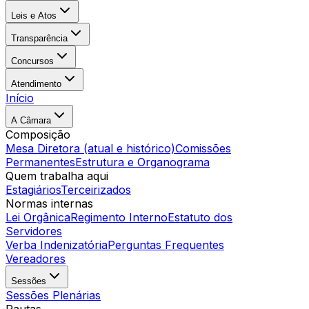
Leis e Atos
Transparência
Concursos
Atendimento
Início
A Câmara
Composição
Mesa Diretora (atual e histórico)
Comissões
Permanentes
Estrutura e Organograma
Quem trabalha aqui
Estagiários
Terceirizados
Normas internas
Lei Orgânica
Regimento Interno
Estatuto dos
Servidores
Verba Indenizatória
Perguntas Frequentes
Vereadores
Sessões
Sessões Plenárias