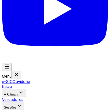
Menu
e-SIC
Ouvidoria
Início
A Câmara
Vereadores
Sessões