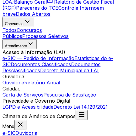
LOA)
Balanço Geral
Relatório de Gestão Fiscal
(RGF)
Pareceres do TCE
Controle Interno
em
breve
Dados Abertos
Concursos
Todos
Concursos
Públicos
Processos Seletivos
Atendimento
Acesso à Informação (LAI)
e-SIC — Pedido de Informação
Estatísticas do e-
SIC
Documentos Classificados
Documentos
Desclassificados
Decreto Municipal da LAI
Ouvidoria
Ouvidoria
Relatório Anual
Cidadão
Carta de Serviços
Pesquisa de Satisfação
Privacidade e Governo Digital
LGPD e Acessibilidade
Decreto Lei 14.129/2021
Câmara
de
Américo de Campos
Menu
e-SIC
Ouvidoria