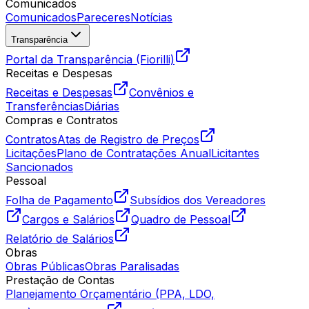
Comunicados
Comunicados
Pareceres
Notícias
Transparência
Portal da Transparência (Fiorilli)
Receitas e Despesas
Receitas e Despesas
Convênios e
Transferências
Diárias
Compras e Contratos
Contratos
Atas de Registro de Preços
Licitações
Plano de Contratações Anual
Licitantes
Sancionados
Pessoal
Folha de Pagamento
Subsídios dos Vereadores
Cargos e Salários
Quadro de Pessoal
Relatório de Salários
Obras
Obras Públicas
Obras Paralisadas
Prestação de Contas
Planejamento Orçamentário (PPA, LDO,