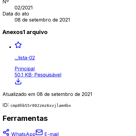
Nº
02
/2021
Data do ato
08 de setembro de 2021
Anexos
1
arquivo
._lista-02
Principal
50.1 KB
·
Pesquisável
Atualizado em
08 de setembro de 2021
ID:
cmp0hb55r002zmz6xvjlam4bx
Ferramentas
WhatsApp
E-mail