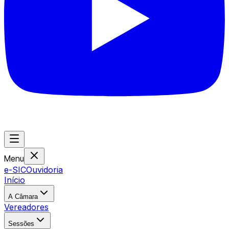
Menu
e-SIC
Ouvidoria
Início
A Câmara
Vereadores
Sessões