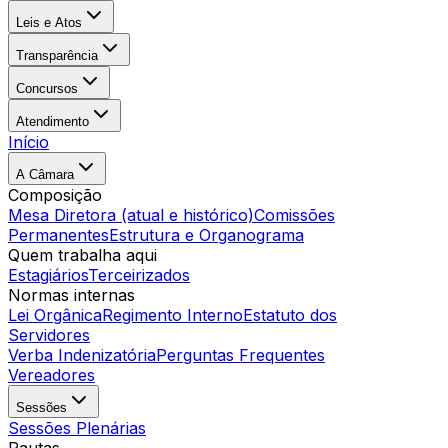
Leis e Atos
Transparência
Concursos
Atendimento
Início
A Câmara
Composição
Mesa Diretora (atual e histórico)
Comissões
Permanentes
Estrutura e Organograma
Quem trabalha aqui
Estagiários
Terceirizados
Normas internas
Lei Orgânica
Regimento Interno
Estatuto dos
Servidores
Verba Indenizatória
Perguntas Frequentes
Vereadores
Sessões
Sessões Plenárias