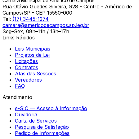
Câmara Municipal de Américo de Campos
Rua Otávio Guedes Silveira, 928 - Centro - Américo de
Campos/SP - CEP 15550-000
Tel:
(17) 3445-1274
camara@americodecampos.sp.leg.br
Seg–Sex, 08h–11h / 13h–17h
Links Rápidos
Leis Municipais
Projetos de Lei
Licitações
Contratos
Atas das Sessões
Vereadores
FAQ
Atendimento
e-SIC — Acesso à Informação
Ouvidoria
Carta de Serviços
Pesquisa de Satisfação
Pedido de Informações