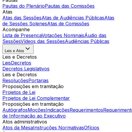
Pautas
Pautas do Plenário
Pautas das Comissões
Atas
Atas das Sessões
Atas de Audiências Públicas
Atas
de Sessões Solenes
Atas de Comissões
Acompanhe
Lista de Presença
Votações Nominais
Áudio das
Sessões
Vídeos das Sessões
Audiências Públicas
Leis e Atos
Leis e Decretos
Leis
Decretos
Decretos Legislativos
Leis e Decretos
Resoluções
Portarias
Proposições em tramitação
Projetos de Lei
Projetos de Lei Complementar
Proposições em tramitação
Autógrafos
Moções
Indicações
Requerimentos
Requeriment
de Informação ao Executivo
Atos administrativos
Atos da Mesa
Instruções Normativas
Ofícios