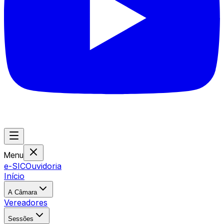
Menu
e-SIC
Ouvidoria
Início
A Câmara
Vereadores
Sessões