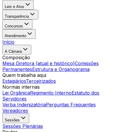
Leis e Atos
Transparência
Concursos
Atendimento
Início
A Câmara
Composição
Mesa Diretora (atual e histórico)
Comissões
Permanentes
Estrutura e Organograma
Quem trabalha aqui
Estagiários
Terceirizados
Normas internas
Lei Orgânica
Regimento Interno
Estatuto dos
Servidores
Verba Indenizatória
Perguntas Frequentes
Vereadores
Sessões
Sessões Plenárias