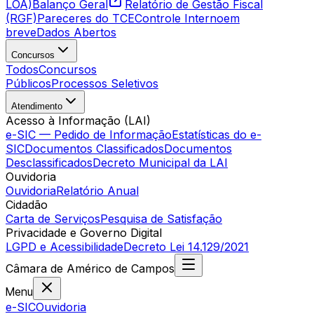
LOA)
Balanço Geral
Relatório de Gestão Fiscal
(RGF)
Pareceres do TCE
Controle Interno
em
breve
Dados Abertos
Concursos
Todos
Concursos
Públicos
Processos Seletivos
Atendimento
Acesso à Informação (LAI)
e-SIC — Pedido de Informação
Estatísticas do e-
SIC
Documentos Classificados
Documentos
Desclassificados
Decreto Municipal da LAI
Ouvidoria
Ouvidoria
Relatório Anual
Cidadão
Carta de Serviços
Pesquisa de Satisfação
Privacidade e Governo Digital
LGPD e Acessibilidade
Decreto Lei 14.129/2021
Câmara
de
Américo de Campos
Menu
e-SIC
Ouvidoria