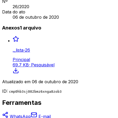
Nº
26
/2020
Data do ato
06 de outubro de 2020
Anexos
1
arquivo
._lista-26
Principal
69.7 KB
·
Pesquisável
Atualizado em
06 de outubro de 2020
ID:
cmp0hb3sj002bmz6xnga8zob3
Ferramentas
WhatsApp
E-mail