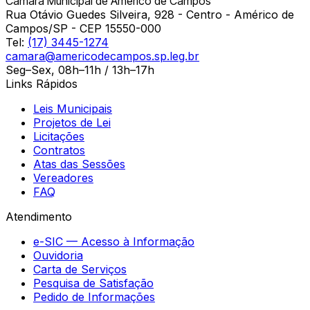
Câmara Municipal de Américo de Campos
Rua Otávio Guedes Silveira, 928 - Centro - Américo de
Campos/SP - CEP 15550-000
Tel:
(17) 3445-1274
camara@americodecampos.sp.leg.br
Seg–Sex, 08h–11h / 13h–17h
Links Rápidos
Leis Municipais
Projetos de Lei
Licitações
Contratos
Atas das Sessões
Vereadores
FAQ
Atendimento
e-SIC — Acesso à Informação
Ouvidoria
Carta de Serviços
Pesquisa de Satisfação
Pedido de Informações