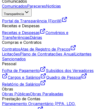
Comunicados
Comunicados
Pareceres
Notícias
Transparência
Portal da Transparência (Fiorilli)
Receitas e Despesas
Receitas e Despesas
Convênios e
Transferências
Diárias
Compras e Contratos
Contratos
Atas de Registro de Preços
Licitações
Plano de Contratações Anual
Licitantes
Sancionados
Pessoal
Folha de Pagamento
Subsídios dos Vereadores
Cargos e Salários
Quadro de Pessoal
Relatório de Salários
Obras
Obras Públicas
Obras Paralisadas
Prestação de Contas
Planejamento Orçamentário (PPA, LDO,