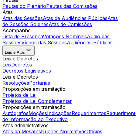
Pautas
Pautas do Plenário
Pautas das Comissões
Atas
Atas das Sessões
Atas de Audiências Públicas
Atas
de Sessões Solenes
Atas de Comissões
Acompanhe
Lista de Presença
Votações Nominais
Áudio das
Sessões
Vídeos das Sessões
Audiências Públicas
Leis e Atos
Leis e Decretos
Leis
Decretos
Decretos Legislativos
Leis e Decretos
Resoluções
Portarias
Proposições em tramitação
Projetos de Lei
Projetos de Lei Complementar
Proposições em tramitação
Autógrafos
Moções
Indicações
Requerimentos
Requeriment
de Informação ao Executivo
Atos administrativos
Atos da Mesa
Instruções Normativas
Ofícios