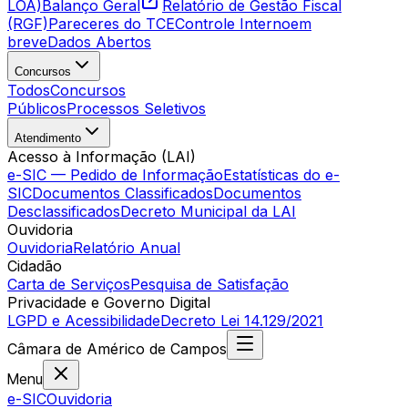
LOA)
Balanço Geral
Relatório de Gestão Fiscal
(RGF)
Pareceres do TCE
Controle Interno
em
breve
Dados Abertos
Concursos
Todos
Concursos
Públicos
Processos Seletivos
Atendimento
Acesso à Informação (LAI)
e-SIC — Pedido de Informação
Estatísticas do e-
SIC
Documentos Classificados
Documentos
Desclassificados
Decreto Municipal da LAI
Ouvidoria
Ouvidoria
Relatório Anual
Cidadão
Carta de Serviços
Pesquisa de Satisfação
Privacidade e Governo Digital
LGPD e Acessibilidade
Decreto Lei 14.129/2021
Câmara
de
Américo de Campos
Menu
e-SIC
Ouvidoria