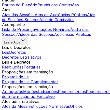
Pautas
Pautas do Plenário
Pautas das Comissões
Atas
Atas das Sessões
Atas de Audiências Públicas
Atas
de Sessões Solenes
Atas de Comissões
Acompanhe
Lista de Presença
Votações Nominais
Áudio das
Sessões
Vídeos das Sessões
Audiências Públicas
Leis e Atos
Leis e Decretos
Leis
Decretos
Decretos Legislativos
Leis e Decretos
Resoluções
Portarias
Proposições em tramitação
Projetos de Lei
Projetos de Lei Complementar
Proposições em tramitação
Autógrafos
Moções
Indicações
Requerimentos
Requeriment
de Informação ao Executivo
Atos administrativos
Atos da Mesa
Instruções Normativas
Ofícios