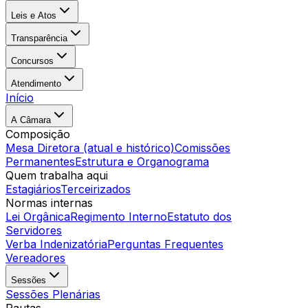
Leis e Atos
Transparência
Concursos
Atendimento
Início
A Câmara
Composição
Mesa Diretora (atual e histórico)
Comissões
Permanentes
Estrutura e Organograma
Quem trabalha aqui
Estagiários
Terceirizados
Normas internas
Lei Orgânica
Regimento Interno
Estatuto dos
Servidores
Verba Indenizatória
Perguntas Frequentes
Vereadores
Sessões
Sessões Plenárias