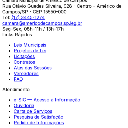
Câmara Municipal de Américo de Campos
Rua Otávio Guedes Silveira, 928 - Centro - Américo de
Campos/SP - CEP 15550-000
Tel:
(17) 3445-1274
camara@americodecampos.sp.leg.br
Seg–Sex, 08h–11h / 13h–17h
Links Rápidos
Leis Municipais
Projetos de Lei
Licitações
Contratos
Atas das Sessões
Vereadores
FAQ
Atendimento
e-SIC — Acesso à Informação
Ouvidoria
Carta de Serviços
Pesquisa de Satisfação
Pedido de Informações