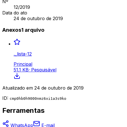
Nº
12
/2019
Data do ato
24 de outubro de 2019
Anexos
1
arquivo
._lista-12
Principal
51.1 KB
·
Pesquisável
Atualizado em
24 de outubro de 2019
ID:
cmp0hb0h9000nmz6xi1a3s9ko
Ferramentas
WhatsApp
E-mail