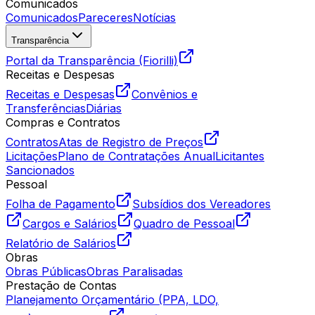
Comunicados
Comunicados
Pareceres
Notícias
Transparência
Portal da Transparência (Fiorilli)
Receitas e Despesas
Receitas e Despesas
Convênios e
Transferências
Diárias
Compras e Contratos
Contratos
Atas de Registro de Preços
Licitações
Plano de Contratações Anual
Licitantes
Sancionados
Pessoal
Folha de Pagamento
Subsídios dos Vereadores
Cargos e Salários
Quadro de Pessoal
Relatório de Salários
Obras
Obras Públicas
Obras Paralisadas
Prestação de Contas
Planejamento Orçamentário (PPA, LDO,