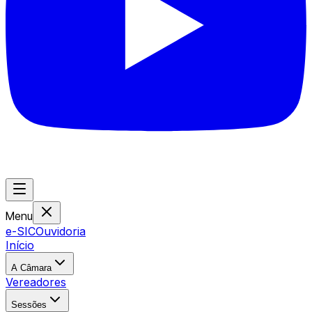
Menu
e-SIC
Ouvidoria
Início
A Câmara
Vereadores
Sessões