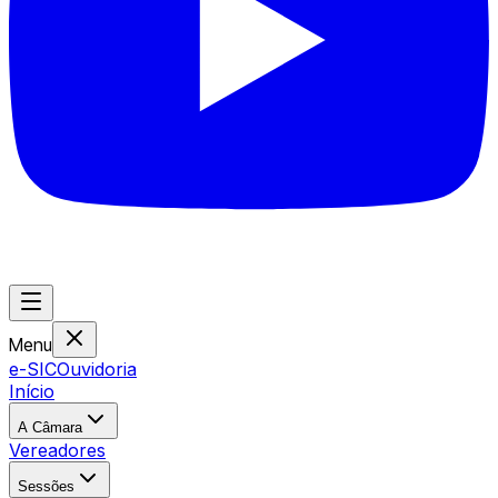
Menu
e-SIC
Ouvidoria
Início
A Câmara
Vereadores
Sessões