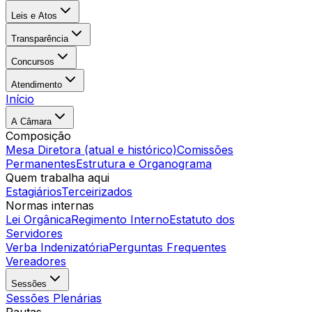
Leis e Atos
Transparência
Concursos
Atendimento
Início
A Câmara
Composição
Mesa Diretora (atual e histórico)
Comissões
Permanentes
Estrutura e Organograma
Quem trabalha aqui
Estagiários
Terceirizados
Normas internas
Lei Orgânica
Regimento Interno
Estatuto dos
Servidores
Verba Indenizatória
Perguntas Frequentes
Vereadores
Sessões
Sessões Plenárias