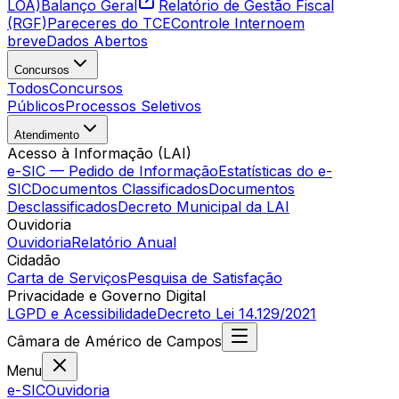
LOA)
Balanço Geral
Relatório de Gestão Fiscal
(RGF)
Pareceres do TCE
Controle Interno
em
breve
Dados Abertos
Concursos
Todos
Concursos
Públicos
Processos Seletivos
Atendimento
Acesso à Informação (LAI)
e-SIC — Pedido de Informação
Estatísticas do e-
SIC
Documentos Classificados
Documentos
Desclassificados
Decreto Municipal da LAI
Ouvidoria
Ouvidoria
Relatório Anual
Cidadão
Carta de Serviços
Pesquisa de Satisfação
Privacidade e Governo Digital
LGPD e Acessibilidade
Decreto Lei 14.129/2021
Câmara
de
Américo de Campos
Menu
e-SIC
Ouvidoria