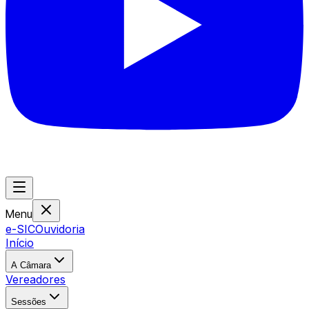
Menu
e-SIC
Ouvidoria
Início
A Câmara
Vereadores
Sessões