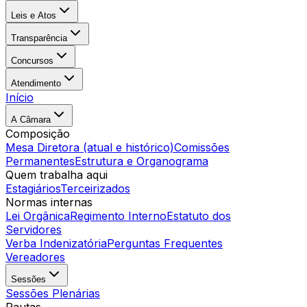
Leis e Atos
Transparência
Concursos
Atendimento
Início
A Câmara
Composição
Mesa Diretora (atual e histórico)
Comissões
Permanentes
Estrutura e Organograma
Quem trabalha aqui
Estagiários
Terceirizados
Normas internas
Lei Orgânica
Regimento Interno
Estatuto dos
Servidores
Verba Indenizatória
Perguntas Frequentes
Vereadores
Sessões
Sessões Plenárias