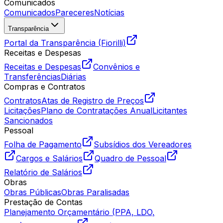
Comunicados
Comunicados
Pareceres
Notícias
Transparência
Portal da Transparência (Fiorilli)
Receitas e Despesas
Receitas e Despesas
Convênios e
Transferências
Diárias
Compras e Contratos
Contratos
Atas de Registro de Preços
Licitações
Plano de Contratações Anual
Licitantes
Sancionados
Pessoal
Folha de Pagamento
Subsídios dos Vereadores
Cargos e Salários
Quadro de Pessoal
Relatório de Salários
Obras
Obras Públicas
Obras Paralisadas
Prestação de Contas
Planejamento Orçamentário (PPA, LDO,