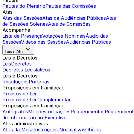
Pautas
Pautas do Plenário
Pautas das Comissões
Atas
Atas das Sessões
Atas de Audiências Públicas
Atas
de Sessões Solenes
Atas de Comissões
Acompanhe
Lista de Presença
Votações Nominais
Áudio das
Sessões
Vídeos das Sessões
Audiências Públicas
Leis e Atos
Leis e Decretos
Leis
Decretos
Decretos Legislativos
Leis e Decretos
Resoluções
Portarias
Proposições em tramitação
Projetos de Lei
Projetos de Lei Complementar
Proposições em tramitação
Autógrafos
Moções
Indicações
Requerimentos
Requeriment
de Informação ao Executivo
Atos administrativos
Atos da Mesa
Instruções Normativas
Ofícios