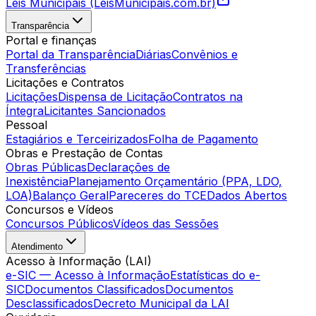
Leis Municipais (LeisMunicipais.com.br)
Transparência
Portal e finanças
Portal da Transparência
Diárias
Convênios e
Transferências
Licitações e Contratos
Licitações
Dispensa de Licitação
Contratos na
Íntegra
Licitantes Sancionados
Pessoal
Estagiários e Terceirizados
Folha de Pagamento
Obras e Prestação de Contas
Obras Públicas
Declarações de
Inexistência
Planejamento Orçamentário (PPA, LDO,
LOA)
Balanço Geral
Pareceres do TCE
Dados Abertos
Concursos e Vídeos
Concursos Públicos
Vídeos das Sessões
Atendimento
Acesso à Informação (LAI)
e-SIC — Acesso à Informação
Estatísticas do e-
SIC
Documentos Classificados
Documentos
Desclassificados
Decreto Municipal da LAI