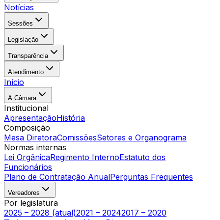
Notícias
Sessões
Legislação
Transparência
Atendimento
Início
A Câmara
Institucional
Apresentação
História
Composição
Mesa Diretora
Comissões
Setores e Organograma
Normas internas
Lei Orgânica
Regimento Interno
Estatuto dos
Funcionários
Plano de Contratação Anual
Perguntas Frequentes
Vereadores
Por legislatura
2025 – 2028 (atual)
2021 – 2024
2017 – 2020