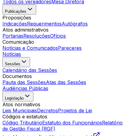
Todos os vereadores
Mesa Diretora
Publicações
Proposições
Indicações
Requerimentos
Autógrafos
Atos administrativos
Portarias
Resoluções
Ofícios
Comunicação
Notícias e Comunicados
Pareceres
Notícias
Sessões
Calendário das Sessões
Documentos
Pauta das Sessões
Atas das Sessões
Audiências Públicas
Legislação
Atos normativos
Leis Municipais
Decretos
Projetos de Lei
Códigos e estatutos
Código Tributário
Estatuto dos Funcionários
Relatório
de Gestão Fiscal (RGF)