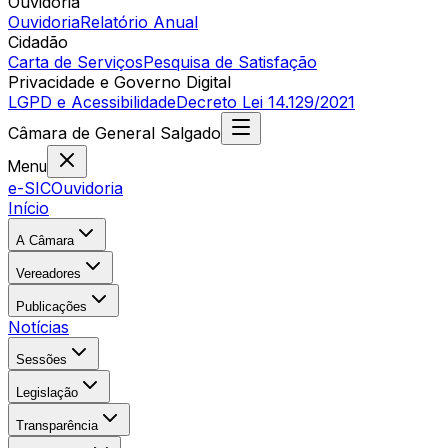
Ouvidoria
Ouvidoria
Relatório Anual
Cidadão
Carta de Serviços
Pesquisa de Satisfação
Privacidade e Governo Digital
LGPD e Acessibilidade
Decreto Lei 14.129/2021
Câmara
de
General Salgado
Menu
e-SIC
Ouvidoria
Início
A Câmara
Vereadores
Publicações
Notícias
Sessões
Legislação
Transparência