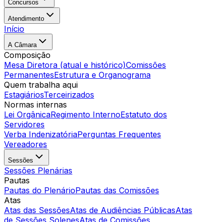
Concursos
Atendimento
Início
A Câmara
Composição
Mesa Diretora (atual e histórico)
Comissões
Permanentes
Estrutura e Organograma
Quem trabalha aqui
Estagiários
Terceirizados
Normas internas
Lei Orgânica
Regimento Interno
Estatuto dos
Servidores
Verba Indenizatória
Perguntas Frequentes
Vereadores
Sessões
Sessões Plenárias
Pautas
Pautas do Plenário
Pautas das Comissões
Atas
Atas das Sessões
Atas de Audiências Públicas
Atas
de Sessões Solenes
Atas de Comissões