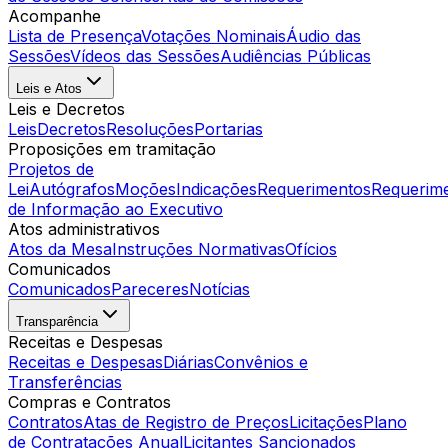
Acompanhe
Lista de Presença
Votações Nominais
Áudio das
Sessões
Vídeos das Sessões
Audiências Públicas
Leis e Atos
Leis e Decretos
Leis
Decretos
Resoluções
Portarias
Proposições em tramitação
Projetos de
Lei
Autógrafos
Moções
Indicações
Requerimentos
Requerim
de Informação ao Executivo
Atos administrativos
Atos da Mesa
Instruções Normativas
Ofícios
Comunicados
Comunicados
Pareceres
Notícias
Transparência
Receitas e Despesas
Receitas e Despesas
Diárias
Convênios e
Transferências
Compras e Contratos
Contratos
Atas de Registro de Preços
Licitações
Plano
de Contratações Anual
Licitantes Sancionados