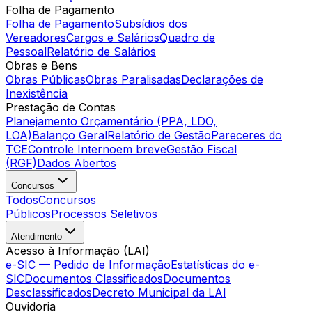
Folha de Pagamento
Folha de Pagamento
Subsídios dos
Vereadores
Cargos e Salários
Quadro de
Pessoal
Relatório de Salários
Obras e Bens
Obras Públicas
Obras Paralisadas
Declarações de
Inexistência
Prestação de Contas
Planejamento Orçamentário (PPA, LDO,
LOA)
Balanço Geral
Relatório de Gestão
Pareceres do
TCE
Controle Interno
em breve
Gestão Fiscal
(RGF)
Dados Abertos
Concursos
Todos
Concursos
Públicos
Processos Seletivos
Atendimento
Acesso à Informação (LAI)
e-SIC — Pedido de Informação
Estatísticas do e-
SIC
Documentos Classificados
Documentos
Desclassificados
Decreto Municipal da LAI
Ouvidoria