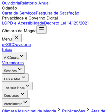
Ouvidoria
Relatório Anual
Cidadão
Carta de Serviços
Pesquisa de Satisfação
Privacidade e Governo Digital
LGPD e Acessibilidade
Decreto Lei 14.129/2021
Câmara
de
Magda
Menu
e-SIC
Ouvidoria
Início
A Câmara
Vereadores
Sessões
Leis e Atos
Transparência
Concursos
Atendimento
Câmara Municipal de Magda
Publicações
Atas de