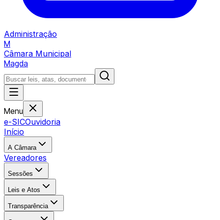
Administração
M
Câmara Municipal
Magda
Menu
e-SIC
Ouvidoria
Início
A Câmara
Vereadores
Sessões
Leis e Atos
Transparência