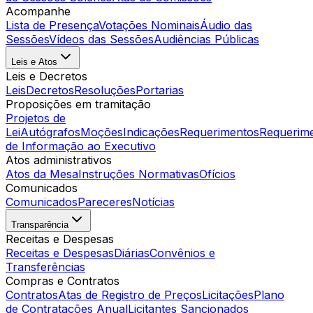
Acompanhe
Lista de Presença
Votações Nominais
Áudio das
Sessões
Vídeos das Sessões
Audiências Públicas
Leis e Atos
Leis e Decretos
Leis
Decretos
Resoluções
Portarias
Proposições em tramitação
Projetos de
Lei
Autógrafos
Moções
Indicações
Requerimentos
Requerim
de Informação ao Executivo
Atos administrativos
Atos da Mesa
Instruções Normativas
Ofícios
Comunicados
Comunicados
Pareceres
Notícias
Transparência
Receitas e Despesas
Receitas e Despesas
Diárias
Convênios e
Transferências
Compras e Contratos
Contratos
Atas de Registro de Preços
Licitações
Plano
de Contratações Anual
Licitantes Sancionados