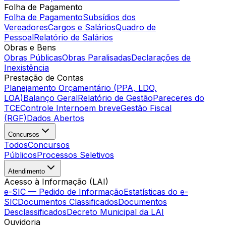
Folha de Pagamento
Folha de Pagamento
Subsídios dos
Vereadores
Cargos e Salários
Quadro de
Pessoal
Relatório de Salários
Obras e Bens
Obras Públicas
Obras Paralisadas
Declarações de
Inexistência
Prestação de Contas
Planejamento Orçamentário (PPA, LDO,
LOA)
Balanço Geral
Relatório de Gestão
Pareceres do
TCE
Controle Interno
em breve
Gestão Fiscal
(RGF)
Dados Abertos
Concursos
Todos
Concursos
Públicos
Processos Seletivos
Atendimento
Acesso à Informação (LAI)
e-SIC — Pedido de Informação
Estatísticas do e-
SIC
Documentos Classificados
Documentos
Desclassificados
Decreto Municipal da LAI
Ouvidoria