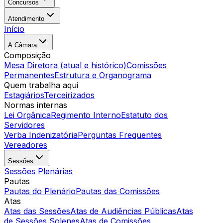
Concursos
Atendimento
Início
A Câmara
Composição
Mesa Diretora (atual e histórico)
Comissões
Permanentes
Estrutura e Organograma
Quem trabalha aqui
Estagiários
Terceirizados
Normas internas
Lei Orgânica
Regimento Interno
Estatuto dos
Servidores
Verba Indenizatória
Perguntas Frequentes
Vereadores
Sessões
Sessões Plenárias
Pautas
Pautas do Plenário
Pautas das Comissões
Atas
Atas das Sessões
Atas de Audiências Públicas
Atas
de Sessões Solenes
Atas de Comissões