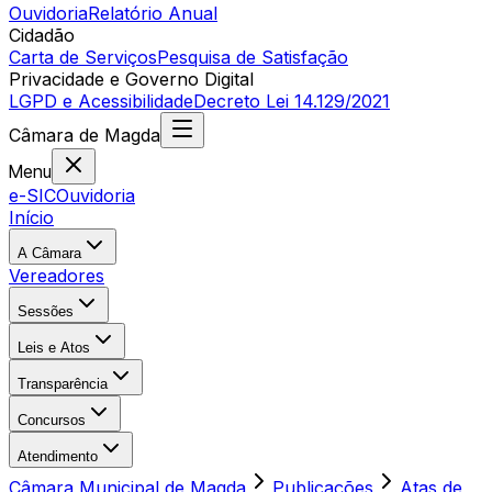
Ouvidoria
Relatório Anual
Cidadão
Carta de Serviços
Pesquisa de Satisfação
Privacidade e Governo Digital
LGPD e Acessibilidade
Decreto Lei 14.129/2021
Câmara
de
Magda
Menu
e-SIC
Ouvidoria
Início
A Câmara
Vereadores
Sessões
Leis e Atos
Transparência
Concursos
Atendimento
Câmara Municipal de Magda
Publicações
Atas de