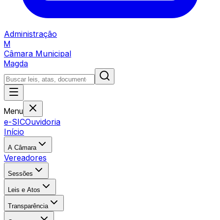
Administração
M
Câmara Municipal
Magda
Menu
e-SIC
Ouvidoria
Início
A Câmara
Vereadores
Sessões
Leis e Atos
Transparência