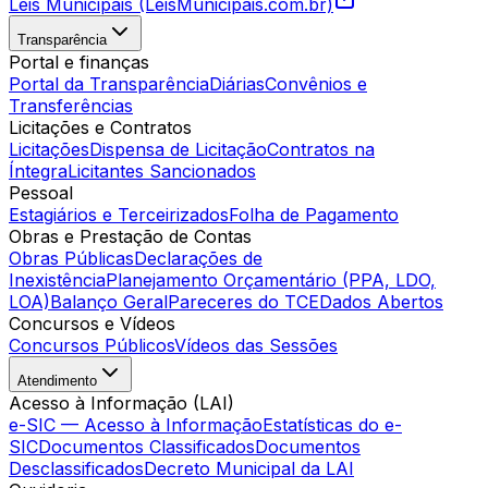
Leis Municipais (LeisMunicipais.com.br)
Transparência
Portal e finanças
Portal da Transparência
Diárias
Convênios e
Transferências
Licitações e Contratos
Licitações
Dispensa de Licitação
Contratos na
Íntegra
Licitantes Sancionados
Pessoal
Estagiários e Terceirizados
Folha de Pagamento
Obras e Prestação de Contas
Obras Públicas
Declarações de
Inexistência
Planejamento Orçamentário (PPA, LDO,
LOA)
Balanço Geral
Pareceres do TCE
Dados Abertos
Concursos e Vídeos
Concursos Públicos
Vídeos das Sessões
Atendimento
Acesso à Informação (LAI)
e-SIC — Acesso à Informação
Estatísticas do e-
SIC
Documentos Classificados
Documentos
Desclassificados
Decreto Municipal da LAI