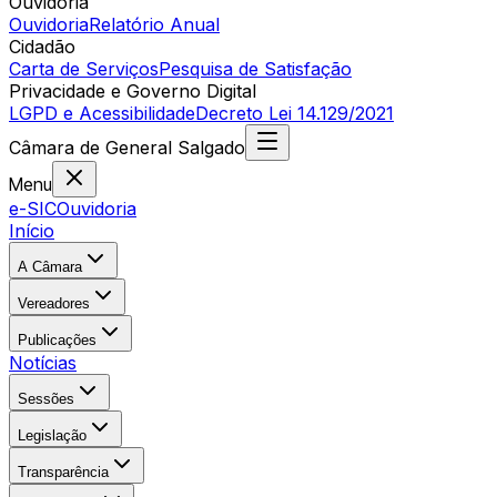
Ouvidoria
Ouvidoria
Relatório Anual
Cidadão
Carta de Serviços
Pesquisa de Satisfação
Privacidade e Governo Digital
LGPD e Acessibilidade
Decreto Lei 14.129/2021
Câmara
de
General Salgado
Menu
e-SIC
Ouvidoria
Início
A Câmara
Vereadores
Publicações
Notícias
Sessões
Legislação
Transparência