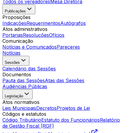
Todos os vereadores
Mesa Diretora
Publicações
Proposições
Indicações
Requerimentos
Autógrafos
Atos administrativos
Portarias
Resoluções
Ofícios
Comunicação
Notícias e Comunicados
Pareceres
Notícias
Sessões
Calendário das Sessões
Documentos
Pauta das Sessões
Atas das Sessões
Audiências Públicas
Legislação
Atos normativos
Leis Municipais
Decretos
Projetos de Lei
Códigos e estatutos
Código Tributário
Estatuto dos Funcionários
Relatório
de Gestão Fiscal (RGF)