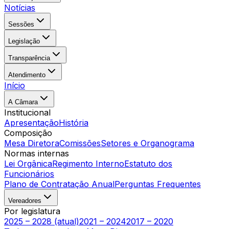
Notícias
Sessões
Legislação
Transparência
Atendimento
Início
A Câmara
Institucional
Apresentação
História
Composição
Mesa Diretora
Comissões
Setores e Organograma
Normas internas
Lei Orgânica
Regimento Interno
Estatuto dos
Funcionários
Plano de Contratação Anual
Perguntas Frequentes
Vereadores
Por legislatura
2025 – 2028 (atual)
2021 – 2024
2017 – 2020