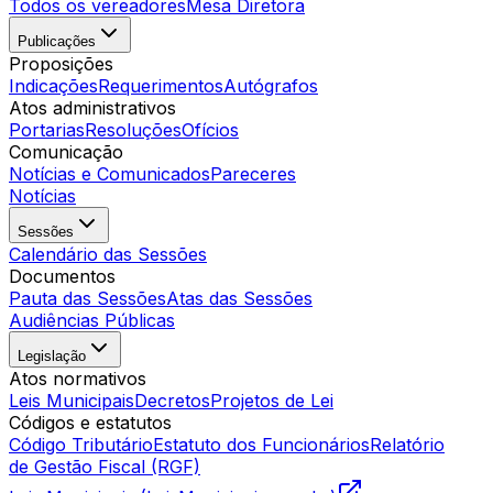
Todos os vereadores
Mesa Diretora
Publicações
Proposições
Indicações
Requerimentos
Autógrafos
Atos administrativos
Portarias
Resoluções
Ofícios
Comunicação
Notícias e Comunicados
Pareceres
Notícias
Sessões
Calendário das Sessões
Documentos
Pauta das Sessões
Atas das Sessões
Audiências Públicas
Legislação
Atos normativos
Leis Municipais
Decretos
Projetos de Lei
Códigos e estatutos
Código Tributário
Estatuto dos Funcionários
Relatório
de Gestão Fiscal (RGF)