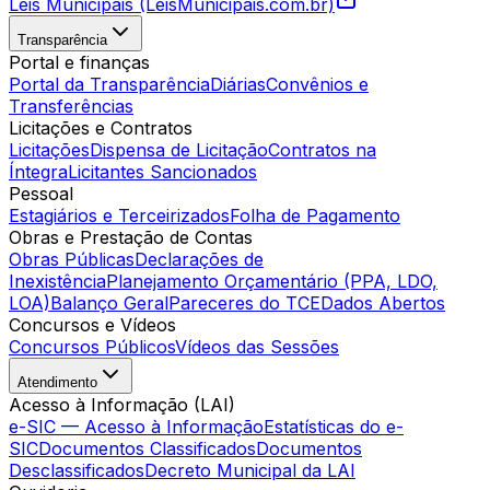
Leis Municipais (LeisMunicipais.com.br)
Transparência
Portal e finanças
Portal da Transparência
Diárias
Convênios e
Transferências
Licitações e Contratos
Licitações
Dispensa de Licitação
Contratos na
Íntegra
Licitantes Sancionados
Pessoal
Estagiários e Terceirizados
Folha de Pagamento
Obras e Prestação de Contas
Obras Públicas
Declarações de
Inexistência
Planejamento Orçamentário (PPA, LDO,
LOA)
Balanço Geral
Pareceres do TCE
Dados Abertos
Concursos e Vídeos
Concursos Públicos
Vídeos das Sessões
Atendimento
Acesso à Informação (LAI)
e-SIC — Acesso à Informação
Estatísticas do e-
SIC
Documentos Classificados
Documentos
Desclassificados
Decreto Municipal da LAI