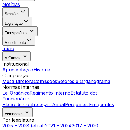
Notícias
Sessões
Legislação
Transparência
Atendimento
Início
A Câmara
Institucional
Apresentação
História
Composição
Mesa Diretora
Comissões
Setores e Organograma
Normas internas
Lei Orgânica
Regimento Interno
Estatuto dos
Funcionários
Plano de Contratação Anual
Perguntas Frequentes
Vereadores
Por legislatura
2025 – 2028 (atual)
2021 – 2024
2017 – 2020