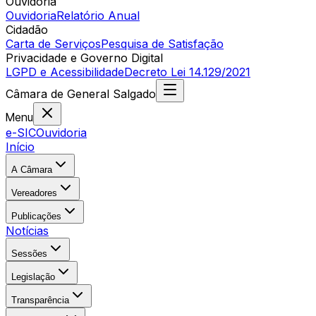
Ouvidoria
Ouvidoria
Relatório Anual
Cidadão
Carta de Serviços
Pesquisa de Satisfação
Privacidade e Governo Digital
LGPD e Acessibilidade
Decreto Lei 14.129/2021
Câmara
de
General Salgado
Menu
e-SIC
Ouvidoria
Início
A Câmara
Vereadores
Publicações
Notícias
Sessões
Legislação
Transparência