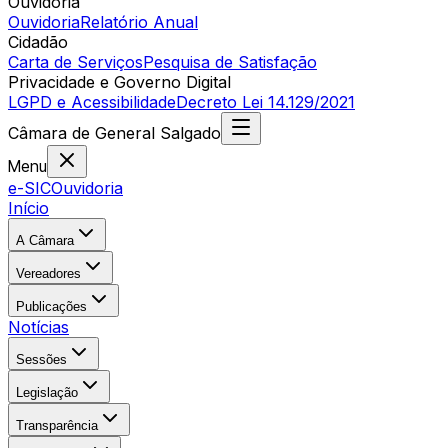
Ouvidoria
Ouvidoria
Relatório Anual
Cidadão
Carta de Serviços
Pesquisa de Satisfação
Privacidade e Governo Digital
LGPD e Acessibilidade
Decreto Lei 14.129/2021
Câmara
de
General Salgado
Menu
e-SIC
Ouvidoria
Início
A Câmara
Vereadores
Publicações
Notícias
Sessões
Legislação
Transparência