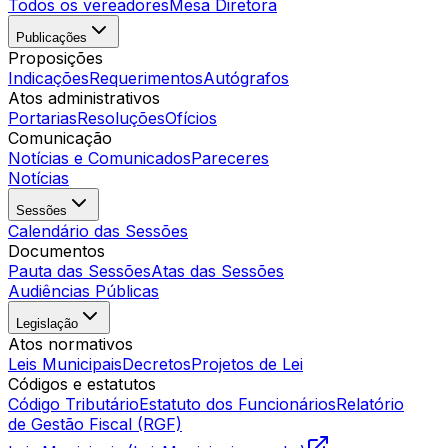
Todos os vereadores
Mesa Diretora
Publicações
Proposições
Indicações
Requerimentos
Autógrafos
Atos administrativos
Portarias
Resoluções
Ofícios
Comunicação
Notícias e Comunicados
Pareceres
Notícias
Sessões
Calendário das Sessões
Documentos
Pauta das Sessões
Atas das Sessões
Audiências Públicas
Legislação
Atos normativos
Leis Municipais
Decretos
Projetos de Lei
Códigos e estatutos
Código Tributário
Estatuto dos Funcionários
Relatório
de Gestão Fiscal (RGF)