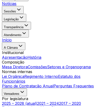
Notícias
Sessões
Legislação
Transparência
Atendimento
Início
A Câmara
Institucional
Apresentação
História
Composição
Mesa Diretora
Comissões
Setores e Organograma
Normas internas
Lei Orgânica
Regimento Interno
Estatuto dos
Funcionários
Plano de Contratação Anual
Perguntas Frequentes
Vereadores
Por legislatura
2025 – 2028 (atual)
2021 – 2024
2017 – 2020