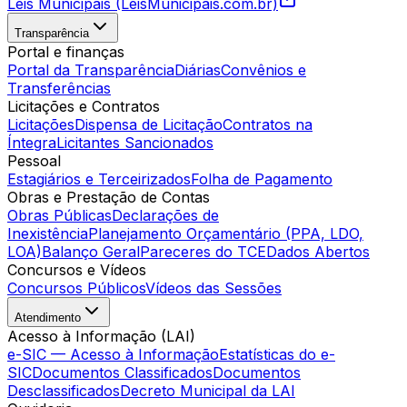
Leis Municipais (LeisMunicipais.com.br)
Transparência
Portal e finanças
Portal da Transparência
Diárias
Convênios e
Transferências
Licitações e Contratos
Licitações
Dispensa de Licitação
Contratos na
Íntegra
Licitantes Sancionados
Pessoal
Estagiários e Terceirizados
Folha de Pagamento
Obras e Prestação de Contas
Obras Públicas
Declarações de
Inexistência
Planejamento Orçamentário (PPA, LDO,
LOA)
Balanço Geral
Pareceres do TCE
Dados Abertos
Concursos e Vídeos
Concursos Públicos
Vídeos das Sessões
Atendimento
Acesso à Informação (LAI)
e-SIC — Acesso à Informação
Estatísticas do e-
SIC
Documentos Classificados
Documentos
Desclassificados
Decreto Municipal da LAI