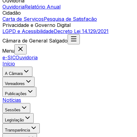
Ouvidoria
Ouvidoria
Relatório Anual
Cidadão
Carta de Serviços
Pesquisa de Satisfação
Privacidade e Governo Digital
LGPD e Acessibilidade
Decreto Lei 14.129/2021
Câmara
de
General Salgado
Menu
e-SIC
Ouvidoria
Início
A Câmara
Vereadores
Publicações
Notícias
Sessões
Legislação
Transparência