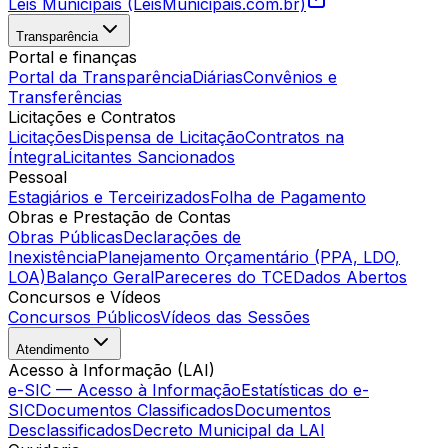
Leis Municipais (LeisMunicipais.com.br)
Transparência
Portal e finanças
Portal da Transparência
Diárias
Convênios e
Transferências
Licitações e Contratos
Licitações
Dispensa de Licitação
Contratos na
Íntegra
Licitantes Sancionados
Pessoal
Estagiários e Terceirizados
Folha de Pagamento
Obras e Prestação de Contas
Obras Públicas
Declarações de
Inexistência
Planejamento Orçamentário (PPA, LDO,
LOA)
Balanço Geral
Pareceres do TCE
Dados Abertos
Concursos e Vídeos
Concursos Públicos
Vídeos das Sessões
Atendimento
Acesso à Informação (LAI)
e-SIC — Acesso à Informação
Estatísticas do e-
SIC
Documentos Classificados
Documentos
Desclassificados
Decreto Municipal da LAI