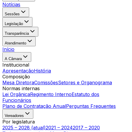
Notícias
Sessões
Legislação
Transparência
Atendimento
Início
A Câmara
Institucional
Apresentação
História
Composição
Mesa Diretora
Comissões
Setores e Organograma
Normas internas
Lei Orgânica
Regimento Interno
Estatuto dos
Funcionários
Plano de Contratação Anual
Perguntas Frequentes
Vereadores
Por legislatura
2025 – 2028 (atual)
2021 – 2024
2017 – 2020