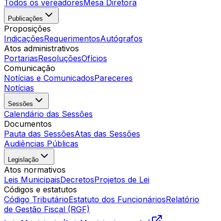
Todos os vereadores
Mesa Diretora
Publicações
Proposições
Indicações
Requerimentos
Autógrafos
Atos administrativos
Portarias
Resoluções
Ofícios
Comunicação
Notícias e Comunicados
Pareceres
Notícias
Sessões
Calendário das Sessões
Documentos
Pauta das Sessões
Atas das Sessões
Audiências Públicas
Legislação
Atos normativos
Leis Municipais
Decretos
Projetos de Lei
Códigos e estatutos
Código Tributário
Estatuto dos Funcionários
Relatório
de Gestão Fiscal (RGF)