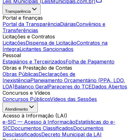
Leis Municipais (LeisMunicipais.com.br)
Transparência
Portal e finanças
Portal da Transparência
Diárias
Convênios e
Transferências
Licitações e Contratos
Licitações
Dispensa de Licitação
Contratos na
Íntegra
Licitantes Sancionados
Pessoal
Estagiários e Terceirizados
Folha de Pagamento
Obras e Prestação de Contas
Obras Públicas
Declarações de
Inexistência
Planejamento Orçamentário (PPA, LDO,
LOA)
Balanço Geral
Pareceres do TCE
Dados Abertos
Concursos e Vídeos
Concursos Públicos
Vídeos das Sessões
Atendimento
Acesso à Informação (LAI)
e-SIC — Acesso à Informação
Estatísticas do e-
SIC
Documentos Classificados
Documentos
Desclassificados
Decreto Municipal da LAI