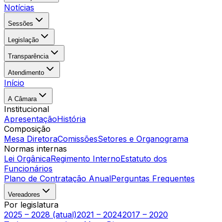
Notícias
Sessões
Legislação
Transparência
Atendimento
Início
A Câmara
Institucional
Apresentação
História
Composição
Mesa Diretora
Comissões
Setores e Organograma
Normas internas
Lei Orgânica
Regimento Interno
Estatuto dos
Funcionários
Plano de Contratação Anual
Perguntas Frequentes
Vereadores
Por legislatura
2025 – 2028 (atual)
2021 – 2024
2017 – 2020