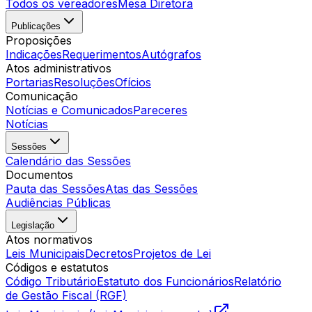
Todos os vereadores
Mesa Diretora
Publicações
Proposições
Indicações
Requerimentos
Autógrafos
Atos administrativos
Portarias
Resoluções
Ofícios
Comunicação
Notícias e Comunicados
Pareceres
Notícias
Sessões
Calendário das Sessões
Documentos
Pauta das Sessões
Atas das Sessões
Audiências Públicas
Legislação
Atos normativos
Leis Municipais
Decretos
Projetos de Lei
Códigos e estatutos
Código Tributário
Estatuto dos Funcionários
Relatório
de Gestão Fiscal (RGF)