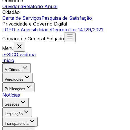
Ouvidoria
Ouvidoria
Relatório Anual
Cidadão
Carta de Serviços
Pesquisa de Satisfação
Privacidade e Governo Digital
LGPD e Acessibilidade
Decreto Lei 14.129/2021
Câmara
de
General Salgado
Menu
e-SIC
Ouvidoria
Início
A Câmara
Vereadores
Publicações
Notícias
Sessões
Legislação
Transparência