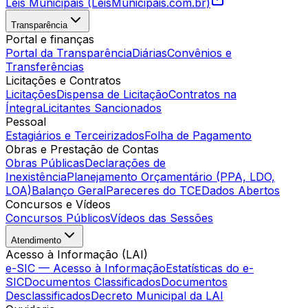
Leis Municipais (LeisMunicipais.com.br)
Transparência
Portal e finanças
Portal da Transparência
Diárias
Convênios e
Transferências
Licitações e Contratos
Licitações
Dispensa de Licitação
Contratos na
Íntegra
Licitantes Sancionados
Pessoal
Estagiários e Terceirizados
Folha de Pagamento
Obras e Prestação de Contas
Obras Públicas
Declarações de
Inexistência
Planejamento Orçamentário (PPA, LDO,
LOA)
Balanço Geral
Pareceres do TCE
Dados Abertos
Concursos e Vídeos
Concursos Públicos
Vídeos das Sessões
Atendimento
Acesso à Informação (LAI)
e-SIC — Acesso à Informação
Estatísticas do e-
SIC
Documentos Classificados
Documentos
Desclassificados
Decreto Municipal da LAI