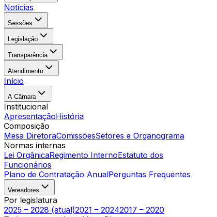
Notícias
Sessões
Legislação
Transparência
Atendimento
Início
A Câmara
Institucional
Apresentação
História
Composição
Mesa Diretora
Comissões
Setores e Organograma
Normas internas
Lei Orgânica
Regimento Interno
Estatuto dos
Funcionários
Plano de Contratação Anual
Perguntas Frequentes
Vereadores
Por legislatura
2025 – 2028 (atual)
2021 – 2024
2017 – 2020