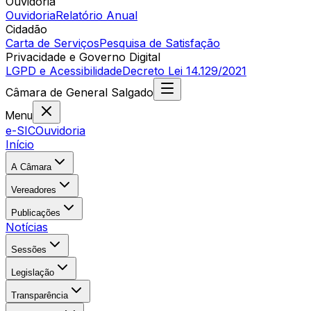
Ouvidoria
Ouvidoria
Relatório Anual
Cidadão
Carta de Serviços
Pesquisa de Satisfação
Privacidade e Governo Digital
LGPD e Acessibilidade
Decreto Lei 14.129/2021
Câmara
de
General Salgado
Menu
e-SIC
Ouvidoria
Início
A Câmara
Vereadores
Publicações
Notícias
Sessões
Legislação
Transparência