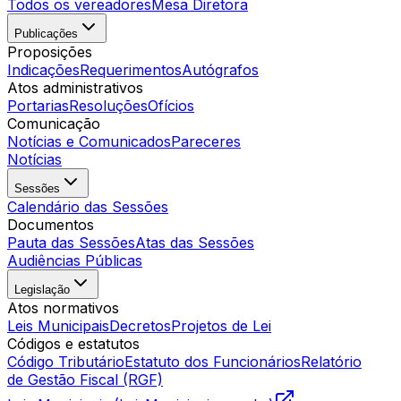
Todos os vereadores
Mesa Diretora
Publicações
Proposições
Indicações
Requerimentos
Autógrafos
Atos administrativos
Portarias
Resoluções
Ofícios
Comunicação
Notícias e Comunicados
Pareceres
Notícias
Sessões
Calendário das Sessões
Documentos
Pauta das Sessões
Atas das Sessões
Audiências Públicas
Legislação
Atos normativos
Leis Municipais
Decretos
Projetos de Lei
Códigos e estatutos
Código Tributário
Estatuto dos Funcionários
Relatório
de Gestão Fiscal (RGF)