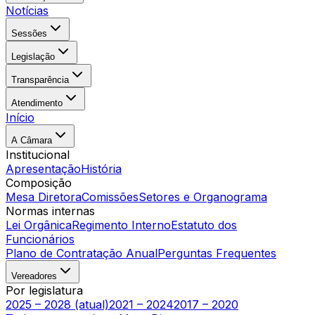
Notícias
Sessões
Legislação
Transparência
Atendimento
Início
A Câmara
Institucional
Apresentação
História
Composição
Mesa Diretora
Comissões
Setores e Organograma
Normas internas
Lei Orgânica
Regimento Interno
Estatuto dos
Funcionários
Plano de Contratação Anual
Perguntas Frequentes
Vereadores
Por legislatura
2025 – 2028 (atual)
2021 – 2024
2017 – 2020