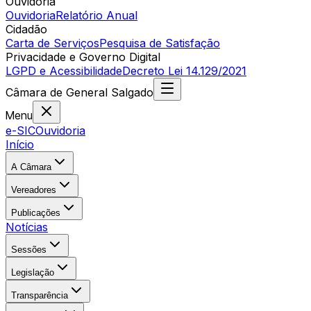
Ouvidoria
Ouvidoria
Relatório Anual
Cidadão
Carta de Serviços
Pesquisa de Satisfação
Privacidade e Governo Digital
LGPD e Acessibilidade
Decreto Lei 14.129/2021
Câmara
de
General Salgado
Menu
e-SIC
Ouvidoria
Início
A Câmara
Vereadores
Publicações
Notícias
Sessões
Legislação
Transparência