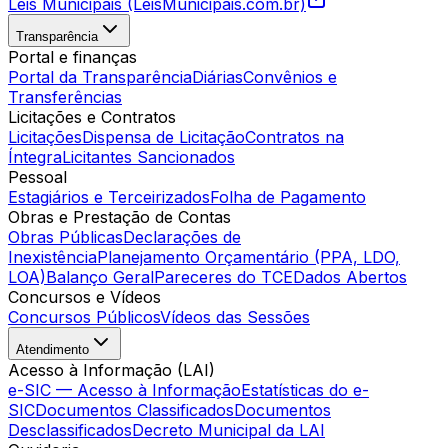
Leis Municipais (LeisMunicipais.com.br)
Transparência
Portal e finanças
Portal da Transparência
Diárias
Convênios e
Transferências
Licitações e Contratos
Licitações
Dispensa de Licitação
Contratos na
Íntegra
Licitantes Sancionados
Pessoal
Estagiários e Terceirizados
Folha de Pagamento
Obras e Prestação de Contas
Obras Públicas
Declarações de
Inexistência
Planejamento Orçamentário (PPA, LDO,
LOA)
Balanço Geral
Pareceres do TCE
Dados Abertos
Concursos e Vídeos
Concursos Públicos
Vídeos das Sessões
Atendimento
Acesso à Informação (LAI)
e-SIC — Acesso à Informação
Estatísticas do e-
SIC
Documentos Classificados
Documentos
Desclassificados
Decreto Municipal da LAI