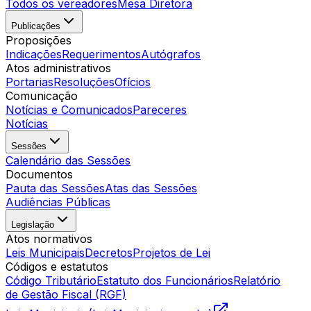
Todos os vereadores
Mesa Diretora
Publicações
Proposições
Indicações
Requerimentos
Autógrafos
Atos administrativos
Portarias
Resoluções
Ofícios
Comunicação
Notícias e Comunicados
Pareceres
Notícias
Sessões
Calendário das Sessões
Documentos
Pauta das Sessões
Atas das Sessões
Audiências Públicas
Legislação
Atos normativos
Leis Municipais
Decretos
Projetos de Lei
Códigos e estatutos
Código Tributário
Estatuto dos Funcionários
Relatório
de Gestão Fiscal (RGF)