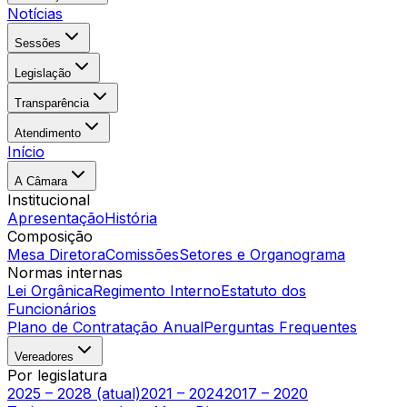
Notícias
Sessões
Legislação
Transparência
Atendimento
Início
A Câmara
Institucional
Apresentação
História
Composição
Mesa Diretora
Comissões
Setores e Organograma
Normas internas
Lei Orgânica
Regimento Interno
Estatuto dos
Funcionários
Plano de Contratação Anual
Perguntas Frequentes
Vereadores
Por legislatura
2025 – 2028 (atual)
2021 – 2024
2017 – 2020