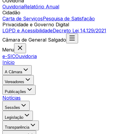
Ouvidoria
Ouvidoria
Relatório Anual
Cidadão
Carta de Serviços
Pesquisa de Satisfação
Privacidade e Governo Digital
LGPD e Acessibilidade
Decreto Lei 14.129/2021
Câmara
de
General Salgado
Menu
e-SIC
Ouvidoria
Início
A Câmara
Vereadores
Publicações
Notícias
Sessões
Legislação
Transparência