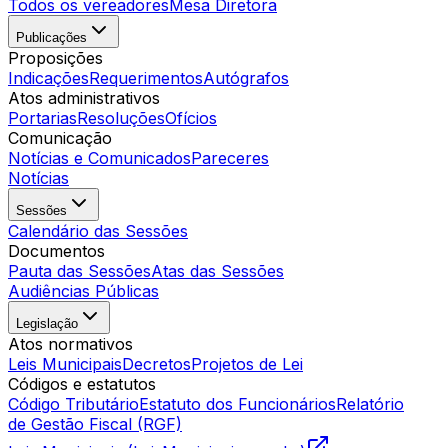
Todos os vereadores
Mesa Diretora
Publicações
Proposições
Indicações
Requerimentos
Autógrafos
Atos administrativos
Portarias
Resoluções
Ofícios
Comunicação
Notícias e Comunicados
Pareceres
Notícias
Sessões
Calendário das Sessões
Documentos
Pauta das Sessões
Atas das Sessões
Audiências Públicas
Legislação
Atos normativos
Leis Municipais
Decretos
Projetos de Lei
Códigos e estatutos
Código Tributário
Estatuto dos Funcionários
Relatório
de Gestão Fiscal (RGF)