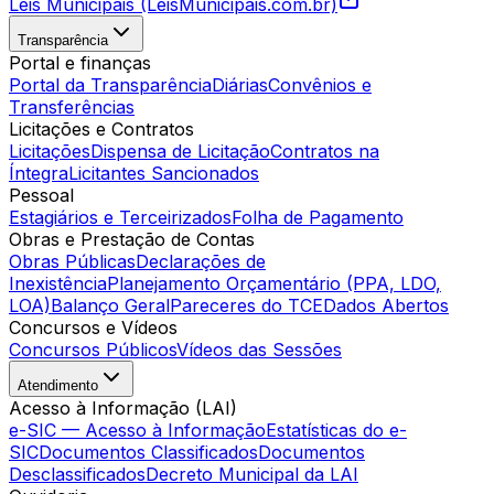
Leis Municipais (LeisMunicipais.com.br)
Transparência
Portal e finanças
Portal da Transparência
Diárias
Convênios e
Transferências
Licitações e Contratos
Licitações
Dispensa de Licitação
Contratos na
Íntegra
Licitantes Sancionados
Pessoal
Estagiários e Terceirizados
Folha de Pagamento
Obras e Prestação de Contas
Obras Públicas
Declarações de
Inexistência
Planejamento Orçamentário (PPA, LDO,
LOA)
Balanço Geral
Pareceres do TCE
Dados Abertos
Concursos e Vídeos
Concursos Públicos
Vídeos das Sessões
Atendimento
Acesso à Informação (LAI)
e-SIC — Acesso à Informação
Estatísticas do e-
SIC
Documentos Classificados
Documentos
Desclassificados
Decreto Municipal da LAI