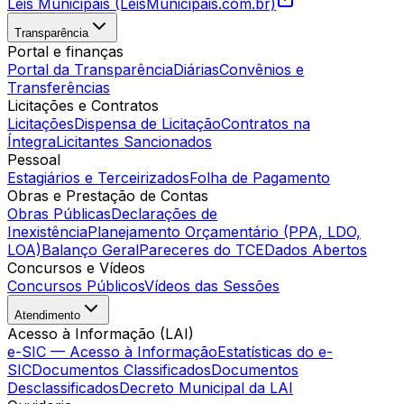
Leis Municipais (LeisMunicipais.com.br)
Transparência
Portal e finanças
Portal da Transparência
Diárias
Convênios e
Transferências
Licitações e Contratos
Licitações
Dispensa de Licitação
Contratos na
Íntegra
Licitantes Sancionados
Pessoal
Estagiários e Terceirizados
Folha de Pagamento
Obras e Prestação de Contas
Obras Públicas
Declarações de
Inexistência
Planejamento Orçamentário (PPA, LDO,
LOA)
Balanço Geral
Pareceres do TCE
Dados Abertos
Concursos e Vídeos
Concursos Públicos
Vídeos das Sessões
Atendimento
Acesso à Informação (LAI)
e-SIC — Acesso à Informação
Estatísticas do e-
SIC
Documentos Classificados
Documentos
Desclassificados
Decreto Municipal da LAI