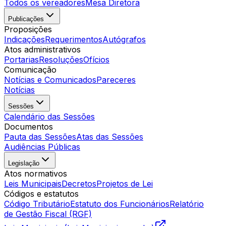
Todos os vereadores
Mesa Diretora
Publicações
Proposições
Indicações
Requerimentos
Autógrafos
Atos administrativos
Portarias
Resoluções
Ofícios
Comunicação
Notícias e Comunicados
Pareceres
Notícias
Sessões
Calendário das Sessões
Documentos
Pauta das Sessões
Atas das Sessões
Audiências Públicas
Legislação
Atos normativos
Leis Municipais
Decretos
Projetos de Lei
Códigos e estatutos
Código Tributário
Estatuto dos Funcionários
Relatório
de Gestão Fiscal (RGF)