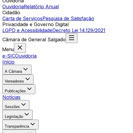
Ouvidoria
Ouvidoria
Relatório Anual
Cidadão
Carta de Serviços
Pesquisa de Satisfação
Privacidade e Governo Digital
LGPD e Acessibilidade
Decreto Lei 14.129/2021
Câmara
de
General Salgado
Menu
e-SIC
Ouvidoria
Início
A Câmara
Vereadores
Publicações
Notícias
Sessões
Legislação
Transparência