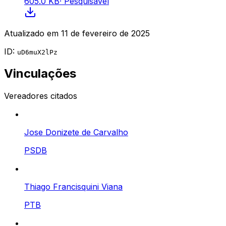
605.0 KB
·
Pesquisável
Atualizado em
11 de fevereiro de 2025
ID:
uD6muX2lPz
Vinculações
Vereadores citados
Jose Donizete de Carvalho
PSDB
Thiago Francisquini Viana
PTB