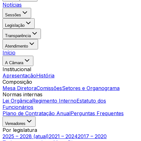
Notícias
Sessões
Legislação
Transparência
Atendimento
Início
A Câmara
Institucional
Apresentação
História
Composição
Mesa Diretora
Comissões
Setores e Organograma
Normas internas
Lei Orgânica
Regimento Interno
Estatuto dos
Funcionários
Plano de Contratação Anual
Perguntas Frequentes
Vereadores
Por legislatura
2025 – 2028 (atual)
2021 – 2024
2017 – 2020