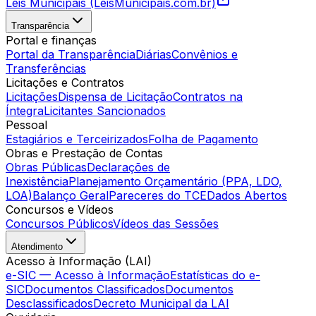
Leis Municipais (LeisMunicipais.com.br)
Transparência
Portal e finanças
Portal da Transparência
Diárias
Convênios e
Transferências
Licitações e Contratos
Licitações
Dispensa de Licitação
Contratos na
Íntegra
Licitantes Sancionados
Pessoal
Estagiários e Terceirizados
Folha de Pagamento
Obras e Prestação de Contas
Obras Públicas
Declarações de
Inexistência
Planejamento Orçamentário (PPA, LDO,
LOA)
Balanço Geral
Pareceres do TCE
Dados Abertos
Concursos e Vídeos
Concursos Públicos
Vídeos das Sessões
Atendimento
Acesso à Informação (LAI)
e-SIC — Acesso à Informação
Estatísticas do e-
SIC
Documentos Classificados
Documentos
Desclassificados
Decreto Municipal da LAI