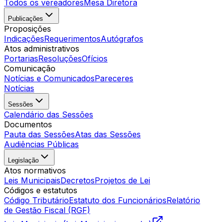
Todos os vereadores
Mesa Diretora
Publicações
Proposições
Indicações
Requerimentos
Autógrafos
Atos administrativos
Portarias
Resoluções
Ofícios
Comunicação
Notícias e Comunicados
Pareceres
Notícias
Sessões
Calendário das Sessões
Documentos
Pauta das Sessões
Atas das Sessões
Audiências Públicas
Legislação
Atos normativos
Leis Municipais
Decretos
Projetos de Lei
Códigos e estatutos
Código Tributário
Estatuto dos Funcionários
Relatório
de Gestão Fiscal (RGF)