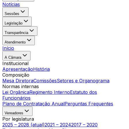
Notícias
Sessões
Legislação
Transparência
Atendimento
Início
A Câmara
Institucional
Apresentação
História
Composição
Mesa Diretora
Comissões
Setores e Organograma
Normas internas
Lei Orgânica
Regimento Interno
Estatuto dos
Funcionários
Plano de Contratação Anual
Perguntas Frequentes
Vereadores
Por legislatura
2025 – 2028 (atual)
2021 – 2024
2017 – 2020