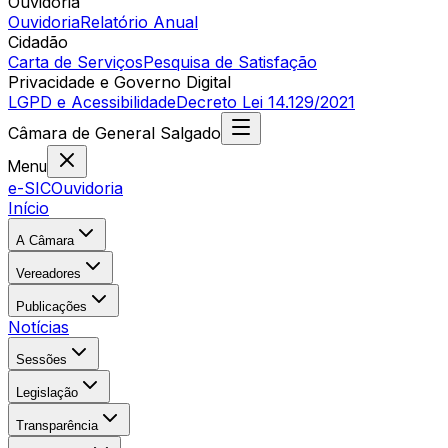
Ouvidoria
Ouvidoria
Relatório Anual
Cidadão
Carta de Serviços
Pesquisa de Satisfação
Privacidade e Governo Digital
LGPD e Acessibilidade
Decreto Lei 14.129/2021
Câmara
de
General Salgado
Menu
e-SIC
Ouvidoria
Início
A Câmara
Vereadores
Publicações
Notícias
Sessões
Legislação
Transparência