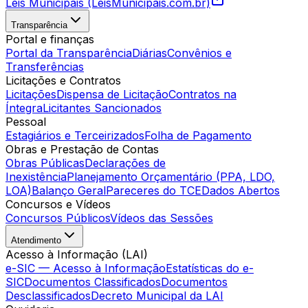
Leis Municipais (LeisMunicipais.com.br)
Transparência
Portal e finanças
Portal da Transparência
Diárias
Convênios e
Transferências
Licitações e Contratos
Licitações
Dispensa de Licitação
Contratos na
Íntegra
Licitantes Sancionados
Pessoal
Estagiários e Terceirizados
Folha de Pagamento
Obras e Prestação de Contas
Obras Públicas
Declarações de
Inexistência
Planejamento Orçamentário (PPA, LDO,
LOA)
Balanço Geral
Pareceres do TCE
Dados Abertos
Concursos e Vídeos
Concursos Públicos
Vídeos das Sessões
Atendimento
Acesso à Informação (LAI)
e-SIC — Acesso à Informação
Estatísticas do e-
SIC
Documentos Classificados
Documentos
Desclassificados
Decreto Municipal da LAI