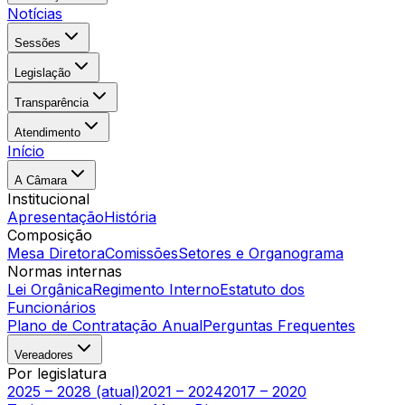
Notícias
Sessões
Legislação
Transparência
Atendimento
Início
A Câmara
Institucional
Apresentação
História
Composição
Mesa Diretora
Comissões
Setores e Organograma
Normas internas
Lei Orgânica
Regimento Interno
Estatuto dos
Funcionários
Plano de Contratação Anual
Perguntas Frequentes
Vereadores
Por legislatura
2025 – 2028 (atual)
2021 – 2024
2017 – 2020