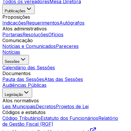
Todos os vereadores
Mesa Diretora
Publicações
Proposições
Indicações
Requerimentos
Autógrafos
Atos administrativos
Portarias
Resoluções
Ofícios
Comunicação
Notícias e Comunicados
Pareceres
Notícias
Sessões
Calendário das Sessões
Documentos
Pauta das Sessões
Atas das Sessões
Audiências Públicas
Legislação
Atos normativos
Leis Municipais
Decretos
Projetos de Lei
Códigos e estatutos
Código Tributário
Estatuto dos Funcionários
Relatório
de Gestão Fiscal (RGF)