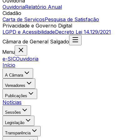
Ouvidoria
Ouvidoria
Relatório Anual
Cidadão
Carta de Serviços
Pesquisa de Satisfação
Privacidade e Governo Digital
LGPD e Acessibilidade
Decreto Lei 14.129/2021
Câmara
de
General Salgado
Menu
e-SIC
Ouvidoria
Início
A Câmara
Vereadores
Publicações
Notícias
Sessões
Legislação
Transparência