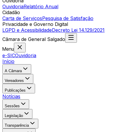
Ouvidoria
Ouvidoria
Relatório Anual
Cidadão
Carta de Serviços
Pesquisa de Satisfação
Privacidade e Governo Digital
LGPD e Acessibilidade
Decreto Lei 14.129/2021
Câmara
de
General Salgado
Menu
e-SIC
Ouvidoria
Início
A Câmara
Vereadores
Publicações
Notícias
Sessões
Legislação
Transparência