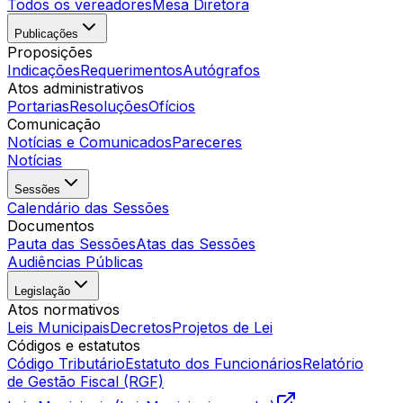
Todos os vereadores
Mesa Diretora
Publicações
Proposições
Indicações
Requerimentos
Autógrafos
Atos administrativos
Portarias
Resoluções
Ofícios
Comunicação
Notícias e Comunicados
Pareceres
Notícias
Sessões
Calendário das Sessões
Documentos
Pauta das Sessões
Atas das Sessões
Audiências Públicas
Legislação
Atos normativos
Leis Municipais
Decretos
Projetos de Lei
Códigos e estatutos
Código Tributário
Estatuto dos Funcionários
Relatório
de Gestão Fiscal (RGF)