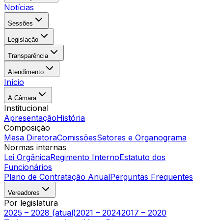
Notícias
Sessões
Legislação
Transparência
Atendimento
Início
A Câmara
Institucional
Apresentação
História
Composição
Mesa Diretora
Comissões
Setores e Organograma
Normas internas
Lei Orgânica
Regimento Interno
Estatuto dos
Funcionários
Plano de Contratação Anual
Perguntas Frequentes
Vereadores
Por legislatura
2025 – 2028 (atual)
2021 – 2024
2017 – 2020