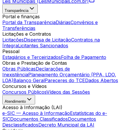
Leis Municipais (LeisMunicipais.com.br)
Transparência
Portal e finanças
Portal da Transparência
Diárias
Convênios e
Transferências
Licitações e Contratos
Licitações
Dispensa de Licitação
Contratos na
Íntegra
Licitantes Sancionados
Pessoal
Estagiários e Terceirizados
Folha de Pagamento
Obras e Prestação de Contas
Obras Públicas
Declarações de
Inexistência
Planejamento Orçamentário (PPA, LDO,
LOA)
Balanço Geral
Pareceres do TCE
Dados Abertos
Concursos e Vídeos
Concursos Públicos
Vídeos das Sessões
Atendimento
Acesso à Informação (LAI)
e-SIC — Acesso à Informação
Estatísticas do e-
SIC
Documentos Classificados
Documentos
Desclassificados
Decreto Municipal da LAI