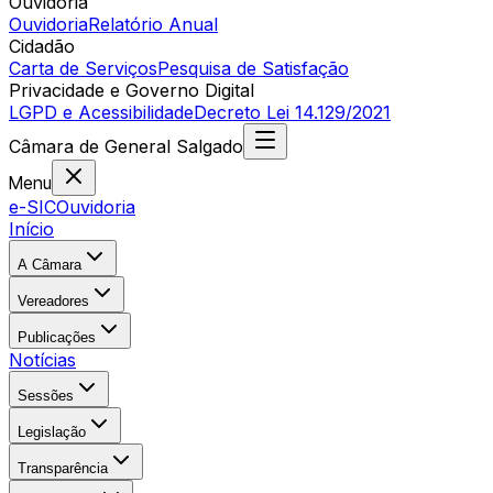
Ouvidoria
Ouvidoria
Relatório Anual
Cidadão
Carta de Serviços
Pesquisa de Satisfação
Privacidade e Governo Digital
LGPD e Acessibilidade
Decreto Lei 14.129/2021
Câmara
de
General Salgado
Menu
e-SIC
Ouvidoria
Início
A Câmara
Vereadores
Publicações
Notícias
Sessões
Legislação
Transparência