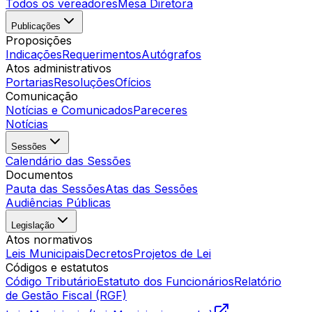
Todos os vereadores
Mesa Diretora
Publicações
Proposições
Indicações
Requerimentos
Autógrafos
Atos administrativos
Portarias
Resoluções
Ofícios
Comunicação
Notícias e Comunicados
Pareceres
Notícias
Sessões
Calendário das Sessões
Documentos
Pauta das Sessões
Atas das Sessões
Audiências Públicas
Legislação
Atos normativos
Leis Municipais
Decretos
Projetos de Lei
Códigos e estatutos
Código Tributário
Estatuto dos Funcionários
Relatório
de Gestão Fiscal (RGF)