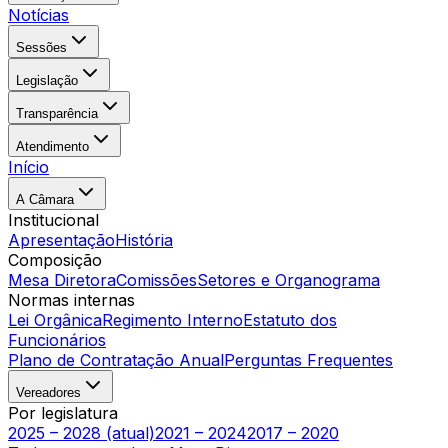
Notícias
Sessões
Legislação
Transparência
Atendimento
Início
A Câmara
Institucional
Apresentação
História
Composição
Mesa Diretora
Comissões
Setores e Organograma
Normas internas
Lei Orgânica
Regimento Interno
Estatuto dos
Funcionários
Plano de Contratação Anual
Perguntas Frequentes
Vereadores
Por legislatura
2025 – 2028 (atual)
2021 – 2024
2017 – 2020