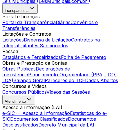
Leis Municipais (LeisMunicipais.com.br)
Transparência
Portal e finanças
Portal da Transparência
Diárias
Convênios e
Transferências
Licitações e Contratos
Licitações
Dispensa de Licitação
Contratos na
Íntegra
Licitantes Sancionados
Pessoal
Estagiários e Terceirizados
Folha de Pagamento
Obras e Prestação de Contas
Obras Públicas
Declarações de
Inexistência
Planejamento Orçamentário (PPA, LDO,
LOA)
Balanço Geral
Pareceres do TCE
Dados Abertos
Concursos e Vídeos
Concursos Públicos
Vídeos das Sessões
Atendimento
Acesso à Informação (LAI)
e-SIC — Acesso à Informação
Estatísticas do e-
SIC
Documentos Classificados
Documentos
Desclassificados
Decreto Municipal da LAI