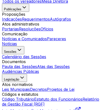
Todos os vereadores
Mesa Diretora
Publicações
Proposições
Indicações
Requerimentos
Autógrafos
Atos administrativos
Portarias
Resoluções
Ofícios
Comunicação
Notícias e Comunicados
Pareceres
Notícias
Sessões
Calendário das Sessões
Documentos
Pauta das Sessões
Atas das Sessões
Audiências Públicas
Legislação
Atos normativos
Leis Municipais
Decretos
Projetos de Lei
Códigos e estatutos
Código Tributário
Estatuto dos Funcionários
Relatório
de Gestão Fiscal (RGF)