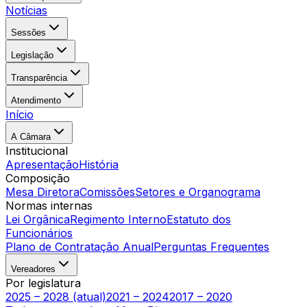
Notícias
Sessões
Legislação
Transparência
Atendimento
Início
A Câmara
Institucional
Apresentação
História
Composição
Mesa Diretora
Comissões
Setores e Organograma
Normas internas
Lei Orgânica
Regimento Interno
Estatuto dos
Funcionários
Plano de Contratação Anual
Perguntas Frequentes
Vereadores
Por legislatura
2025 – 2028 (atual)
2021 – 2024
2017 – 2020