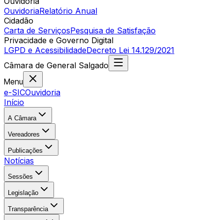
Ouvidoria
Ouvidoria
Relatório Anual
Cidadão
Carta de Serviços
Pesquisa de Satisfação
Privacidade e Governo Digital
LGPD e Acessibilidade
Decreto Lei 14.129/2021
Câmara
de
General Salgado
Menu
e-SIC
Ouvidoria
Início
A Câmara
Vereadores
Publicações
Notícias
Sessões
Legislação
Transparência