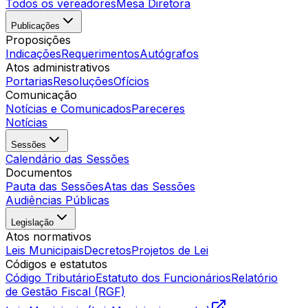
Todos os vereadores
Mesa Diretora
Publicações
Proposições
Indicações
Requerimentos
Autógrafos
Atos administrativos
Portarias
Resoluções
Ofícios
Comunicação
Notícias e Comunicados
Pareceres
Notícias
Sessões
Calendário das Sessões
Documentos
Pauta das Sessões
Atas das Sessões
Audiências Públicas
Legislação
Atos normativos
Leis Municipais
Decretos
Projetos de Lei
Códigos e estatutos
Código Tributário
Estatuto dos Funcionários
Relatório
de Gestão Fiscal (RGF)