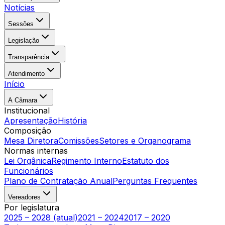
Notícias
Sessões
Legislação
Transparência
Atendimento
Início
A Câmara
Institucional
Apresentação
História
Composição
Mesa Diretora
Comissões
Setores e Organograma
Normas internas
Lei Orgânica
Regimento Interno
Estatuto dos
Funcionários
Plano de Contratação Anual
Perguntas Frequentes
Vereadores
Por legislatura
2025 – 2028 (atual)
2021 – 2024
2017 – 2020