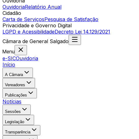
Ouvidoria
Ouvidoria
Relatório Anual
Cidadão
Carta de Serviços
Pesquisa de Satisfação
Privacidade e Governo Digital
LGPD e Acessibilidade
Decreto Lei 14.129/2021
Câmara
de
General Salgado
Menu
e-SIC
Ouvidoria
Início
A Câmara
Vereadores
Publicações
Notícias
Sessões
Legislação
Transparência