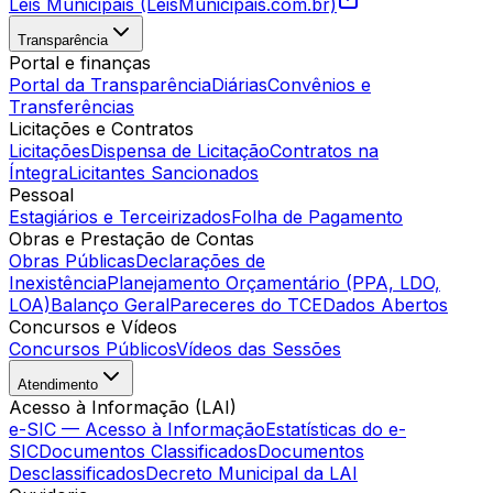
Leis Municipais (LeisMunicipais.com.br)
Transparência
Portal e finanças
Portal da Transparência
Diárias
Convênios e
Transferências
Licitações e Contratos
Licitações
Dispensa de Licitação
Contratos na
Íntegra
Licitantes Sancionados
Pessoal
Estagiários e Terceirizados
Folha de Pagamento
Obras e Prestação de Contas
Obras Públicas
Declarações de
Inexistência
Planejamento Orçamentário (PPA, LDO,
LOA)
Balanço Geral
Pareceres do TCE
Dados Abertos
Concursos e Vídeos
Concursos Públicos
Vídeos das Sessões
Atendimento
Acesso à Informação (LAI)
e-SIC — Acesso à Informação
Estatísticas do e-
SIC
Documentos Classificados
Documentos
Desclassificados
Decreto Municipal da LAI