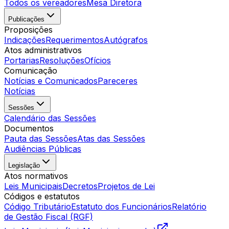
Todos os vereadores
Mesa Diretora
Publicações
Proposições
Indicações
Requerimentos
Autógrafos
Atos administrativos
Portarias
Resoluções
Ofícios
Comunicação
Notícias e Comunicados
Pareceres
Notícias
Sessões
Calendário das Sessões
Documentos
Pauta das Sessões
Atas das Sessões
Audiências Públicas
Legislação
Atos normativos
Leis Municipais
Decretos
Projetos de Lei
Códigos e estatutos
Código Tributário
Estatuto dos Funcionários
Relatório
de Gestão Fiscal (RGF)