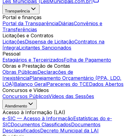
Leis Municipais (LeisMunicipais.com.br)
Transparência
Portal e finanças
Portal da Transparência
Diárias
Convênios e
Transferências
Licitações e Contratos
Licitações
Dispensa de Licitação
Contratos na
Íntegra
Licitantes Sancionados
Pessoal
Estagiários e Terceirizados
Folha de Pagamento
Obras e Prestação de Contas
Obras Públicas
Declarações de
Inexistência
Planejamento Orçamentário (PPA, LDO,
LOA)
Balanço Geral
Pareceres do TCE
Dados Abertos
Concursos e Vídeos
Concursos Públicos
Vídeos das Sessões
Atendimento
Acesso à Informação (LAI)
e-SIC — Acesso à Informação
Estatísticas do e-
SIC
Documentos Classificados
Documentos
Desclassificados
Decreto Municipal da LAI