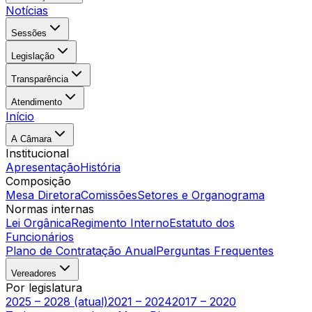
Notícias
Sessões
Legislação
Transparência
Atendimento
Início
A Câmara
Institucional
Apresentação
História
Composição
Mesa Diretora
Comissões
Setores e Organograma
Normas internas
Lei Orgânica
Regimento Interno
Estatuto dos
Funcionários
Plano de Contratação Anual
Perguntas Frequentes
Vereadores
Por legislatura
2025 – 2028 (atual)
2021 – 2024
2017 – 2020