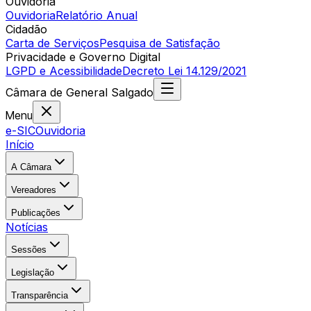
Ouvidoria
Ouvidoria
Relatório Anual
Cidadão
Carta de Serviços
Pesquisa de Satisfação
Privacidade e Governo Digital
LGPD e Acessibilidade
Decreto Lei 14.129/2021
Câmara
de
General Salgado
Menu
e-SIC
Ouvidoria
Início
A Câmara
Vereadores
Publicações
Notícias
Sessões
Legislação
Transparência