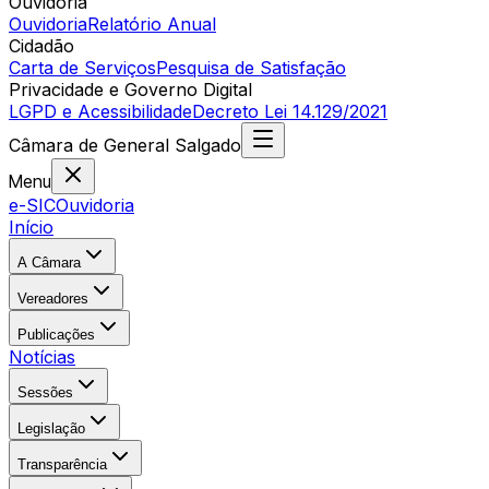
Ouvidoria
Ouvidoria
Relatório Anual
Cidadão
Carta de Serviços
Pesquisa de Satisfação
Privacidade e Governo Digital
LGPD e Acessibilidade
Decreto Lei 14.129/2021
Câmara
de
General Salgado
Menu
e-SIC
Ouvidoria
Início
A Câmara
Vereadores
Publicações
Notícias
Sessões
Legislação
Transparência