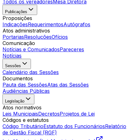
Todos os vereadores
Mesa Diretora
Publicações
Proposições
Indicações
Requerimentos
Autógrafos
Atos administrativos
Portarias
Resoluções
Ofícios
Comunicação
Notícias e Comunicados
Pareceres
Notícias
Sessões
Calendário das Sessões
Documentos
Pauta das Sessões
Atas das Sessões
Audiências Públicas
Legislação
Atos normativos
Leis Municipais
Decretos
Projetos de Lei
Códigos e estatutos
Código Tributário
Estatuto dos Funcionários
Relatório
de Gestão Fiscal (RGF)