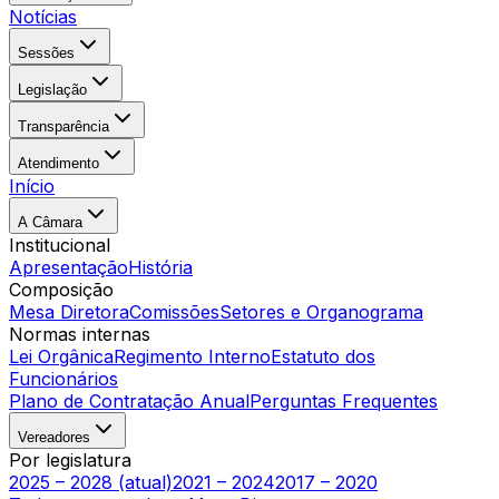
Notícias
Sessões
Legislação
Transparência
Atendimento
Início
A Câmara
Institucional
Apresentação
História
Composição
Mesa Diretora
Comissões
Setores e Organograma
Normas internas
Lei Orgânica
Regimento Interno
Estatuto dos
Funcionários
Plano de Contratação Anual
Perguntas Frequentes
Vereadores
Por legislatura
2025 – 2028 (atual)
2021 – 2024
2017 – 2020