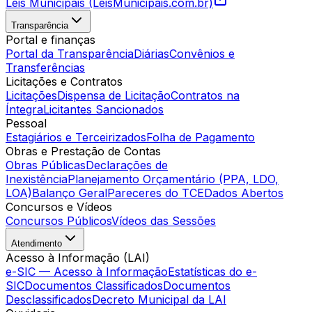
Leis Municipais (LeisMunicipais.com.br)
Transparência
Portal e finanças
Portal da Transparência
Diárias
Convênios e
Transferências
Licitações e Contratos
Licitações
Dispensa de Licitação
Contratos na
Íntegra
Licitantes Sancionados
Pessoal
Estagiários e Terceirizados
Folha de Pagamento
Obras e Prestação de Contas
Obras Públicas
Declarações de
Inexistência
Planejamento Orçamentário (PPA, LDO,
LOA)
Balanço Geral
Pareceres do TCE
Dados Abertos
Concursos e Vídeos
Concursos Públicos
Vídeos das Sessões
Atendimento
Acesso à Informação (LAI)
e-SIC — Acesso à Informação
Estatísticas do e-
SIC
Documentos Classificados
Documentos
Desclassificados
Decreto Municipal da LAI