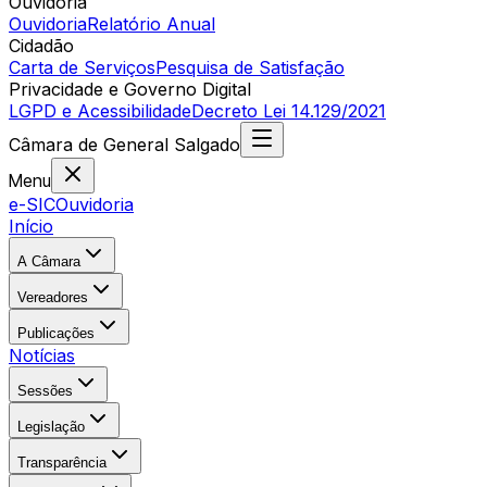
Ouvidoria
Ouvidoria
Relatório Anual
Cidadão
Carta de Serviços
Pesquisa de Satisfação
Privacidade e Governo Digital
LGPD e Acessibilidade
Decreto Lei 14.129/2021
Câmara
de
General Salgado
Menu
e-SIC
Ouvidoria
Início
A Câmara
Vereadores
Publicações
Notícias
Sessões
Legislação
Transparência