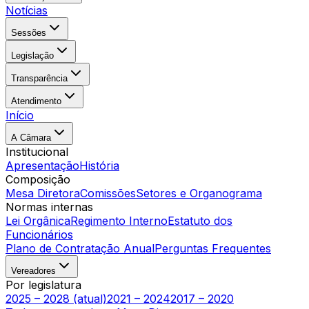
Notícias
Sessões
Legislação
Transparência
Atendimento
Início
A Câmara
Institucional
Apresentação
História
Composição
Mesa Diretora
Comissões
Setores e Organograma
Normas internas
Lei Orgânica
Regimento Interno
Estatuto dos
Funcionários
Plano de Contratação Anual
Perguntas Frequentes
Vereadores
Por legislatura
2025 – 2028 (atual)
2021 – 2024
2017 – 2020