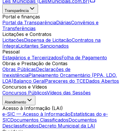
Leis Municipais (LeisMunicipais.com.br)
Transparência
Portal e finanças
Portal da Transparência
Diárias
Convênios e
Transferências
Licitações e Contratos
Licitações
Dispensa de Licitação
Contratos na
Íntegra
Licitantes Sancionados
Pessoal
Estagiários e Terceirizados
Folha de Pagamento
Obras e Prestação de Contas
Obras Públicas
Declarações de
Inexistência
Planejamento Orçamentário (PPA, LDO,
LOA)
Balanço Geral
Pareceres do TCE
Dados Abertos
Concursos e Vídeos
Concursos Públicos
Vídeos das Sessões
Atendimento
Acesso à Informação (LAI)
e-SIC — Acesso à Informação
Estatísticas do e-
SIC
Documentos Classificados
Documentos
Desclassificados
Decreto Municipal da LAI