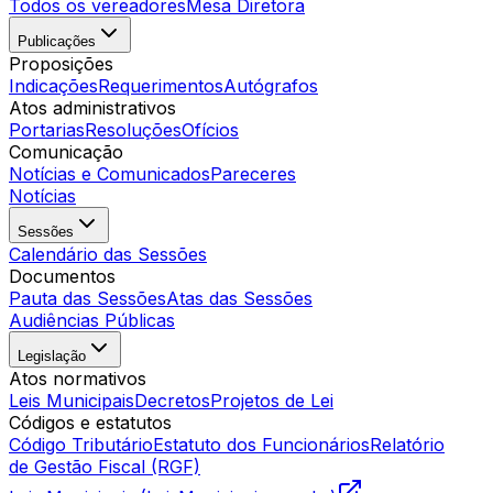
Todos os vereadores
Mesa Diretora
Publicações
Proposições
Indicações
Requerimentos
Autógrafos
Atos administrativos
Portarias
Resoluções
Ofícios
Comunicação
Notícias e Comunicados
Pareceres
Notícias
Sessões
Calendário das Sessões
Documentos
Pauta das Sessões
Atas das Sessões
Audiências Públicas
Legislação
Atos normativos
Leis Municipais
Decretos
Projetos de Lei
Códigos e estatutos
Código Tributário
Estatuto dos Funcionários
Relatório
de Gestão Fiscal (RGF)