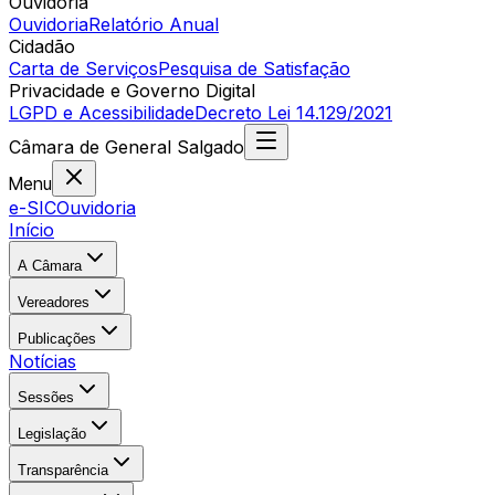
Ouvidoria
Ouvidoria
Relatório Anual
Cidadão
Carta de Serviços
Pesquisa de Satisfação
Privacidade e Governo Digital
LGPD e Acessibilidade
Decreto Lei 14.129/2021
Câmara
de
General Salgado
Menu
e-SIC
Ouvidoria
Início
A Câmara
Vereadores
Publicações
Notícias
Sessões
Legislação
Transparência