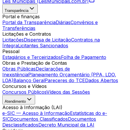
Leis Municipais (LeisMunicipais.com.br)
Transparência
Portal e finanças
Portal da Transparência
Diárias
Convênios e
Transferências
Licitações e Contratos
Licitações
Dispensa de Licitação
Contratos na
Íntegra
Licitantes Sancionados
Pessoal
Estagiários e Terceirizados
Folha de Pagamento
Obras e Prestação de Contas
Obras Públicas
Declarações de
Inexistência
Planejamento Orçamentário (PPA, LDO,
LOA)
Balanço Geral
Pareceres do TCE
Dados Abertos
Concursos e Vídeos
Concursos Públicos
Vídeos das Sessões
Atendimento
Acesso à Informação (LAI)
e-SIC — Acesso à Informação
Estatísticas do e-
SIC
Documentos Classificados
Documentos
Desclassificados
Decreto Municipal da LAI