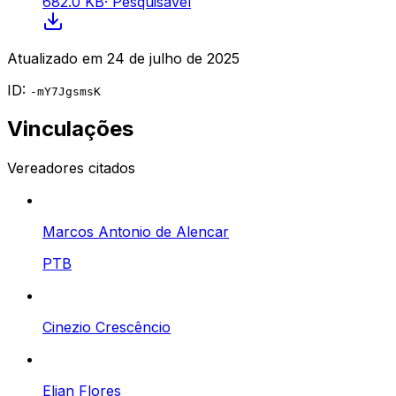
682.0 KB
·
Pesquisável
Atualizado em
24 de julho de 2025
ID:
-mY7JgsmsK
Vinculações
Vereadores citados
Marcos Antonio de Alencar
PTB
Cinezio Crescêncio
Elian Flores