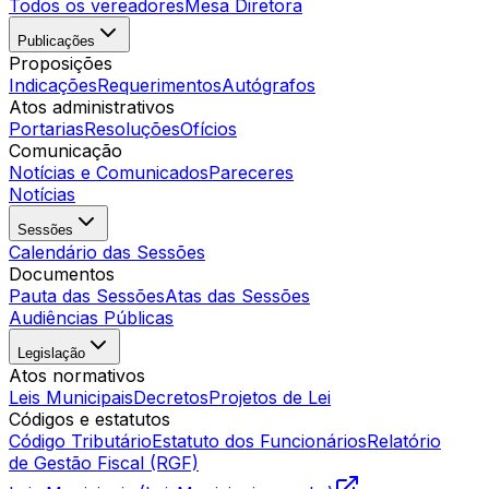
Todos os vereadores
Mesa Diretora
Publicações
Proposições
Indicações
Requerimentos
Autógrafos
Atos administrativos
Portarias
Resoluções
Ofícios
Comunicação
Notícias e Comunicados
Pareceres
Notícias
Sessões
Calendário das Sessões
Documentos
Pauta das Sessões
Atas das Sessões
Audiências Públicas
Legislação
Atos normativos
Leis Municipais
Decretos
Projetos de Lei
Códigos e estatutos
Código Tributário
Estatuto dos Funcionários
Relatório
de Gestão Fiscal (RGF)