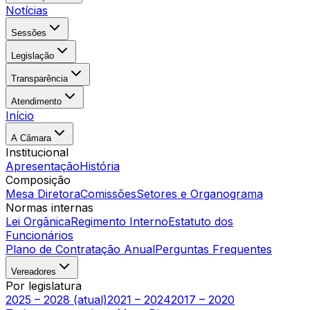
Notícias
Sessões
Legislação
Transparência
Atendimento
Início
A Câmara
Institucional
Apresentação
História
Composição
Mesa Diretora
Comissões
Setores e Organograma
Normas internas
Lei Orgânica
Regimento Interno
Estatuto dos
Funcionários
Plano de Contratação Anual
Perguntas Frequentes
Vereadores
Por legislatura
2025 – 2028 (atual)
2021 – 2024
2017 – 2020