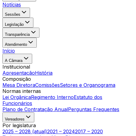
Notícias
Sessões
Legislação
Transparência
Atendimento
Início
A Câmara
Institucional
Apresentação
História
Composição
Mesa Diretora
Comissões
Setores e Organograma
Normas internas
Lei Orgânica
Regimento Interno
Estatuto dos
Funcionários
Plano de Contratação Anual
Perguntas Frequentes
Vereadores
Por legislatura
2025 – 2028 (atual)
2021 – 2024
2017 – 2020