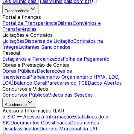
Leis Municipais (LeisMunicipais.com.br)
Transparência
Portal e finanças
Portal da Transparência
Diárias
Convênios e
Transferências
Licitações e Contratos
Licitações
Dispensa de Licitação
Contratos na
Íntegra
Licitantes Sancionados
Pessoal
Estagiários e Terceirizados
Folha de Pagamento
Obras e Prestação de Contas
Obras Públicas
Declarações de
Inexistência
Planejamento Orçamentário (PPA, LDO,
LOA)
Balanço Geral
Pareceres do TCE
Dados Abertos
Concursos e Vídeos
Concursos Públicos
Vídeos das Sessões
Atendimento
Acesso à Informação (LAI)
e-SIC — Acesso à Informação
Estatísticas do e-
SIC
Documentos Classificados
Documentos
Desclassificados
Decreto Municipal da LAI