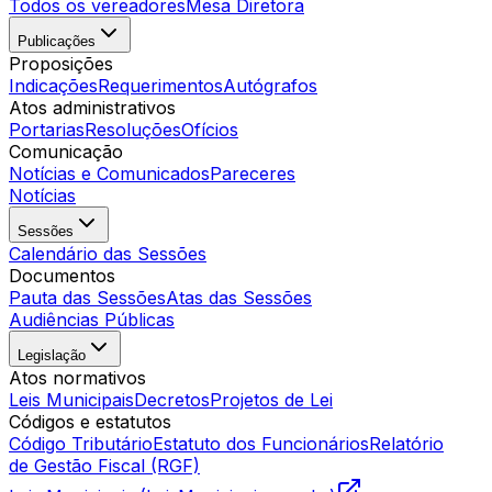
Todos os vereadores
Mesa Diretora
Publicações
Proposições
Indicações
Requerimentos
Autógrafos
Atos administrativos
Portarias
Resoluções
Ofícios
Comunicação
Notícias e Comunicados
Pareceres
Notícias
Sessões
Calendário das Sessões
Documentos
Pauta das Sessões
Atas das Sessões
Audiências Públicas
Legislação
Atos normativos
Leis Municipais
Decretos
Projetos de Lei
Códigos e estatutos
Código Tributário
Estatuto dos Funcionários
Relatório
de Gestão Fiscal (RGF)