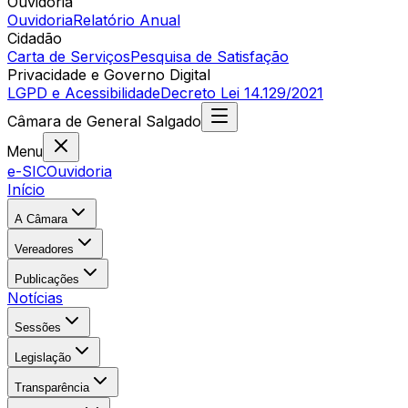
Ouvidoria
Ouvidoria
Relatório Anual
Cidadão
Carta de Serviços
Pesquisa de Satisfação
Privacidade e Governo Digital
LGPD e Acessibilidade
Decreto Lei 14.129/2021
Câmara
de
General Salgado
Menu
e-SIC
Ouvidoria
Início
A Câmara
Vereadores
Publicações
Notícias
Sessões
Legislação
Transparência