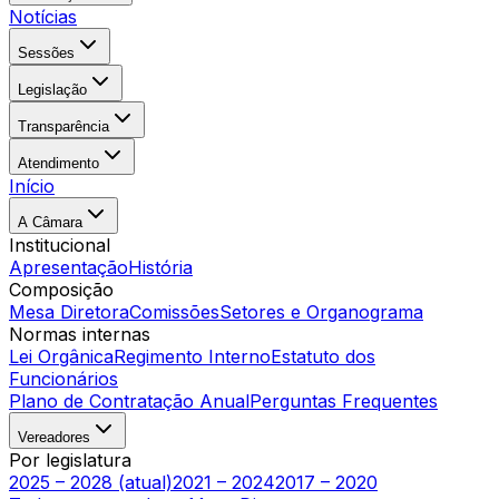
Notícias
Sessões
Legislação
Transparência
Atendimento
Início
A Câmara
Institucional
Apresentação
História
Composição
Mesa Diretora
Comissões
Setores e Organograma
Normas internas
Lei Orgânica
Regimento Interno
Estatuto dos
Funcionários
Plano de Contratação Anual
Perguntas Frequentes
Vereadores
Por legislatura
2025 – 2028 (atual)
2021 – 2024
2017 – 2020