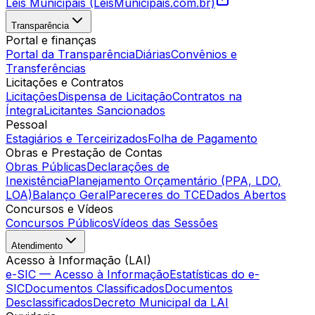
Leis Municipais (LeisMunicipais.com.br)
Transparência
Portal e finanças
Portal da Transparência
Diárias
Convênios e
Transferências
Licitações e Contratos
Licitações
Dispensa de Licitação
Contratos na
Íntegra
Licitantes Sancionados
Pessoal
Estagiários e Terceirizados
Folha de Pagamento
Obras e Prestação de Contas
Obras Públicas
Declarações de
Inexistência
Planejamento Orçamentário (PPA, LDO,
LOA)
Balanço Geral
Pareceres do TCE
Dados Abertos
Concursos e Vídeos
Concursos Públicos
Vídeos das Sessões
Atendimento
Acesso à Informação (LAI)
e-SIC — Acesso à Informação
Estatísticas do e-
SIC
Documentos Classificados
Documentos
Desclassificados
Decreto Municipal da LAI