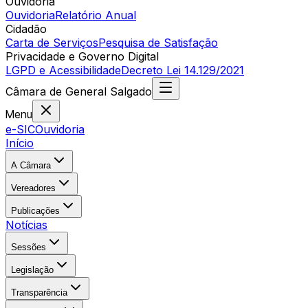
Ouvidoria
Ouvidoria
Relatório Anual
Cidadão
Carta de Serviços
Pesquisa de Satisfação
Privacidade e Governo Digital
LGPD e Acessibilidade
Decreto Lei 14.129/2021
Câmara
de
General Salgado
Menu
e-SIC
Ouvidoria
Início
A Câmara
Vereadores
Publicações
Notícias
Sessões
Legislação
Transparência