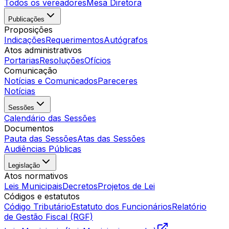
Todos os vereadores
Mesa Diretora
Publicações
Proposições
Indicações
Requerimentos
Autógrafos
Atos administrativos
Portarias
Resoluções
Ofícios
Comunicação
Notícias e Comunicados
Pareceres
Notícias
Sessões
Calendário das Sessões
Documentos
Pauta das Sessões
Atas das Sessões
Audiências Públicas
Legislação
Atos normativos
Leis Municipais
Decretos
Projetos de Lei
Códigos e estatutos
Código Tributário
Estatuto dos Funcionários
Relatório
de Gestão Fiscal (RGF)