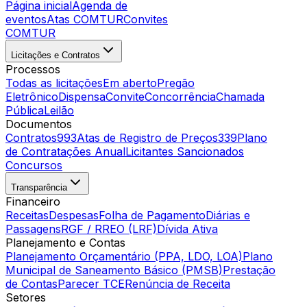
Página inicial
Agenda de
eventos
Atas COMTUR
Convites
COMTUR
Licitações e Contratos
Processos
Todas as licitações
Em aberto
Pregão
Eletrônico
Dispensa
Convite
Concorrência
Chamada
Pública
Leilão
Documentos
Contratos
993
Atas de Registro de Preços
339
Plano
de Contratações Anual
Licitantes Sancionados
Concursos
Transparência
Financeiro
Receitas
Despesas
Folha de Pagamento
Diárias e
Passagens
RGF / RREO (LRF)
Dívida Ativa
Planejamento e Contas
Planejamento Orçamentário (PPA, LDO, LOA)
Plano
Municipal de Saneamento Básico (PMSB)
Prestação
de Contas
Parecer TCE
Renúncia de Receita
Setores