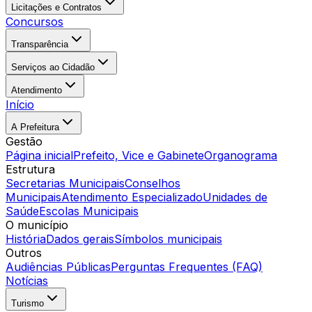
Licitações e Contratos
Concursos
Transparência
Serviços ao Cidadão
Atendimento
Início
A Prefeitura
Gestão
Página inicial
Prefeito, Vice e Gabinete
Organograma
Estrutura
Secretarias Municipais
Conselhos
Municipais
Atendimento Especializado
Unidades de
Saúde
Escolas Municipais
O município
História
Dados gerais
Símbolos municipais
Outros
Audiências Públicas
Perguntas Frequentes (FAQ)
Notícias
Turismo