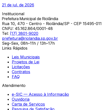
21 de jul. de 2026
Institucional
Prefeitura Municipal de Riolândia
Rua 10, 470 - Centro - Riolândia/SP - CEP 15495-011
CNPJ:
45.162.864/0001-48
Tel:
(17) 3801-9020
prefeitura@riolandia.sp.gov.br
Seg–Sex, 08h–11h / 13h–17h
Links Rápidos
Leis Municipais
Projetos de Lei
Licitações
Contratos
FAQ
Atendimento
e-SIC — Acesso à Informação
Ouvidoria
Carta de Serviços
Pesquisa de Satisfação