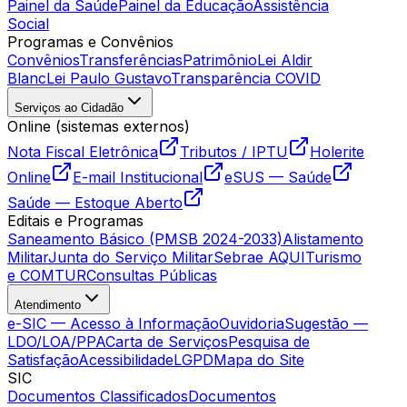
Painel da Saúde
Painel da Educação
Assistência
Social
Programas e Convênios
Convênios
Transferências
Patrimônio
Lei Aldir
Blanc
Lei Paulo Gustavo
Transparência COVID
Serviços ao Cidadão
Online (sistemas externos)
Nota Fiscal Eletrônica
Tributos / IPTU
Holerite
Online
E-mail Institucional
eSUS — Saúde
Saúde — Estoque Aberto
Editais e Programas
Saneamento Básico (PMSB 2024-2033)
Alistamento
Militar
Junta do Serviço Militar
Sebrae AQUI
Turismo
e COMTUR
Consultas Públicas
Atendimento
e-SIC — Acesso à Informação
Ouvidoria
Sugestão —
LDO/LOA/PPA
Carta de Serviços
Pesquisa de
Satisfação
Acessibilidade
LGPD
Mapa do Site
SIC
Documentos Classificados
Documentos