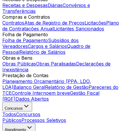
Receitas e Despesas
Diárias
Convênios e
Transferências
Compras e Contratos
Contratos
Atas de Registro de Preços
Licitações
Plano
de Contratações Anual
Licitantes Sancionados
Folha de Pagamento
Folha de Pagamento
Subsídios dos
Vereadores
Cargos e Salários
Quadro de
Pessoal
Relatório de Salários
Obras e Bens
Obras Públicas
Obras Paralisadas
Declarações de
Inexistência
Prestação de Contas
Planejamento Orçamentário (PPA, LDO,
LOA)
Balanço Geral
Relatório de Gestão
Pareceres do
TCE
Controle Interno
em breve
Gestão Fiscal
(RGF)
Dados Abertos
Concursos
Todos
Concursos
Públicos
Processos Seletivos
Atendimento