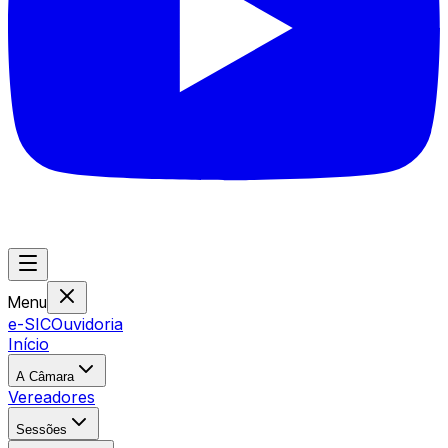
Menu
e-SIC
Ouvidoria
Início
A Câmara
Vereadores
Sessões