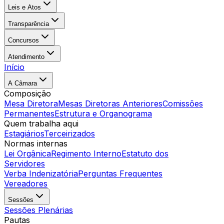
Leis e Atos
Transparência
Concursos
Atendimento
Início
A Câmara
Composição
Mesa Diretora
Mesas Diretoras Anteriores
Comissões
Permanentes
Estrutura e Organograma
Quem trabalha aqui
Estagiários
Terceirizados
Normas internas
Lei Orgânica
Regimento Interno
Estatuto dos
Servidores
Verba Indenizatória
Perguntas Frequentes
Vereadores
Sessões
Sessões Plenárias
Pautas