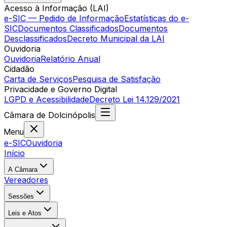
Acesso à Informação (LAI)
e-SIC — Pedido de Informação
Estatísticas do e-
SIC
Documentos Classificados
Documentos
Desclassificados
Decreto Municipal da LAI
Ouvidoria
Ouvidoria
Relatório Anual
Cidadão
Carta de Serviços
Pesquisa de Satisfação
Privacidade e Governo Digital
LGPD e Acessibilidade
Decreto Lei 14.129/2021
Câmara
de
Dolcinópolis
Menu
e-SIC
Ouvidoria
Início
A Câmara
Vereadores
Sessões
Leis e Atos