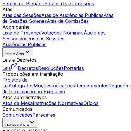
Pautas do Plenário
Pautas das Comissões
Atas
Atas das Sessões
Atas de Audiências Públicas
Atas
de Sessões Solenes
Atas de Comissões
Acompanhe
Lista de Presença
Votações Nominais
Áudio das
Sessões
Vídeos das Sessões
Audiências Públicas
Leis e Atos
Leis e Decretos
Leis
Decretos
Resoluções
Portarias
Proposições em tramitação
Projetos de
Lei
Autógrafos
Moções
Indicações
Requerimentos
Requerim
de Informação ao Executivo
Atos administrativos
Atos da Mesa
Instruções Normativas
Ofícios
Comunicados
Comunicados
Pareceres
Transparência
Receitas e Despesas