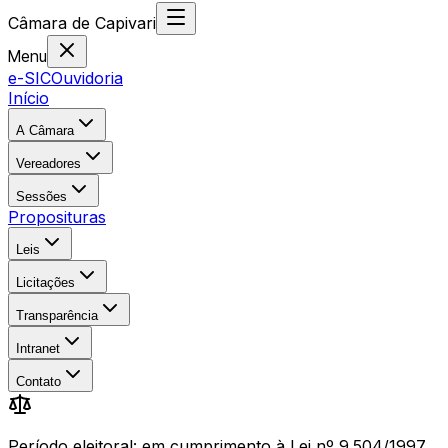
Câmara
de
Capivari
Menu
e-SIC
Ouvidoria
Início
A Câmara
Vereadores
Sessões
Proposituras
Leis
Licitações
Transparência
Intranet
Contato
Período eleitoral: em cumprimento à Lei nº 9.504/1997,