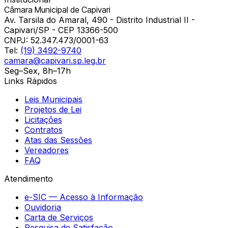
Câmara Municipal de Capivari
Av. Tarsila do Amaral, 490 - Distrito Industrial II -
Capivari/SP - CEP 13366-500
CNPJ:
52.347.473/0001-63
Tel:
(19) 3492-9740
camara@capivari.sp.leg.br
Seg–Sex, 8h–17h
Links Rápidos
Leis Municipais
Projetos de Lei
Licitações
Contratos
Atas das Sessões
Vereadores
FAQ
Atendimento
e-SIC — Acesso à Informação
Ouvidoria
Carta de Serviços
Pesquisa de Satisfação