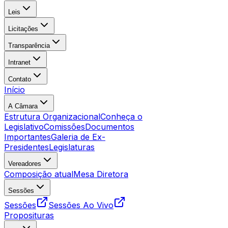
Leis
Licitações
Transparência
Intranet
Contato
Início
A Câmara
Estrutura Organizacional
Conheça o
Legislativo
Comissões
Documentos
Importantes
Galeria de Ex-
Presidentes
Legislaturas
Vereadores
Composição atual
Mesa Diretora
Sessões
Sessões
Sessões Ao Vivo
Proposituras