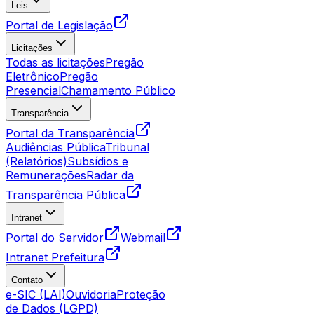
Leis
Portal de Legislação
Licitações
Todas as licitações
Pregão
Eletrônico
Pregão
Presencial
Chamamento Público
Transparência
Portal da Transparência
Audiências Pública
Tribunal
(Relatórios)
Subsídios e
Remunerações
Radar da
Transparência Pública
Intranet
Portal do Servidor
Webmail
Intranet Prefeitura
Contato
e-SIC (LAI)
Ouvidoria
Proteção
de Dados (LGPD)