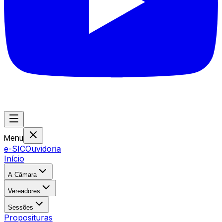
Menu
e-SIC
Ouvidoria
Início
A Câmara
Vereadores
Sessões
Proposituras