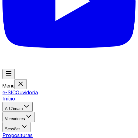
Menu
e-SIC
Ouvidoria
Início
A Câmara
Vereadores
Sessões
Proposituras