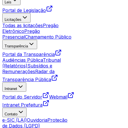
Leis
Portal de Legislação
Licitações
Todas as licitações
Pregão
Eletrônico
Pregão
Presencial
Chamamento Público
Transparência
Portal da Transparência
Audiências Pública
Tribunal
(Relatórios)
Subsídios e
Remunerações
Radar da
Transparência Pública
Intranet
Portal do Servidor
Webmail
Intranet Prefeitura
Contato
e-SIC (LAI)
Ouvidoria
Proteção
de Dados (LGPD)