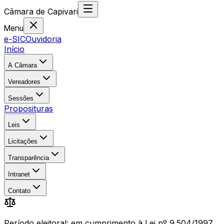
Câmara
de
Capivari
Menu
e-SIC
Ouvidoria
Início
A Câmara
Vereadores
Sessões
Proposituras
Leis
Licitações
Transparência
Intranet
Contato
Período eleitoral: em cumprimento à Lei nº 9.504/1997,