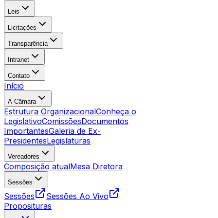
Leis
Licitações
Transparência
Intranet
Contato
Início
A Câmara
Estrutura Organizacional
Conheça o
Legislativo
Comissões
Documentos
Importantes
Galeria de Ex-
Presidentes
Legislaturas
Vereadores
Composição atual
Mesa Diretora
Sessões
Sessões
Sessões Ao Vivo
Proposituras