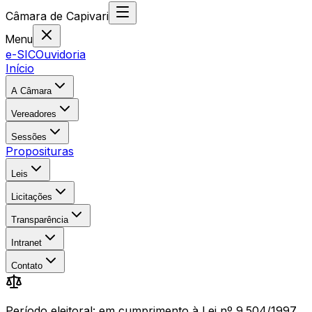
Câmara
de
Capivari
Menu
e-SIC
Ouvidoria
Início
A Câmara
Vereadores
Sessões
Proposituras
Leis
Licitações
Transparência
Intranet
Contato
Período eleitoral: em cumprimento à Lei nº 9.504/1997,