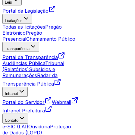
Leis
Portal de Legislação
Licitações
Todas as licitações
Pregão
Eletrônico
Pregão
Presencial
Chamamento Público
Transparência
Portal da Transparência
Audiências Pública
Tribunal
(Relatórios)
Subsídios e
Remunerações
Radar da
Transparência Pública
Intranet
Portal do Servidor
Webmail
Intranet Prefeitura
Contato
e-SIC (LAI)
Ouvidoria
Proteção
de Dados (LGPD)