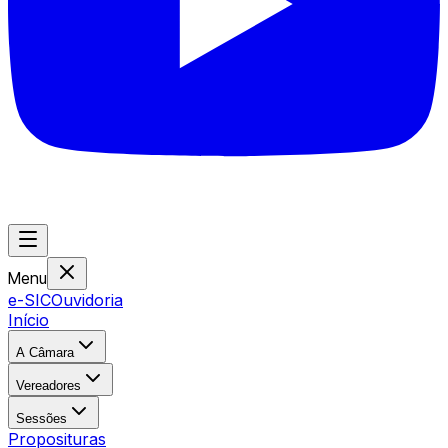
Menu
e-SIC
Ouvidoria
Início
A Câmara
Vereadores
Sessões
Proposituras