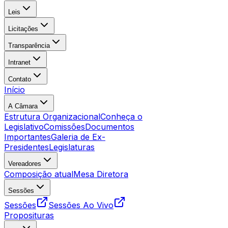
Leis
Licitações
Transparência
Intranet
Contato
Início
A Câmara
Estrutura Organizacional
Conheça o
Legislativo
Comissões
Documentos
Importantes
Galeria de Ex-
Presidentes
Legislaturas
Vereadores
Composição atual
Mesa Diretora
Sessões
Sessões
Sessões Ao Vivo
Proposituras