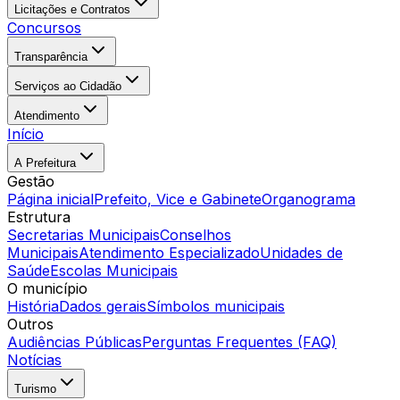
Licitações e Contratos
Concursos
Transparência
Serviços ao Cidadão
Atendimento
Início
A Prefeitura
Gestão
Página inicial
Prefeito, Vice e Gabinete
Organograma
Estrutura
Secretarias Municipais
Conselhos
Municipais
Atendimento Especializado
Unidades de
Saúde
Escolas Municipais
O município
História
Dados gerais
Símbolos municipais
Outros
Audiências Públicas
Perguntas Frequentes (FAQ)
Notícias
Turismo