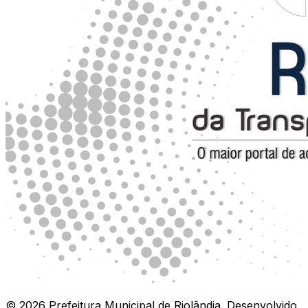
©
2026
Prefeitura Municipal de Riolândia
.
Desenvolvido