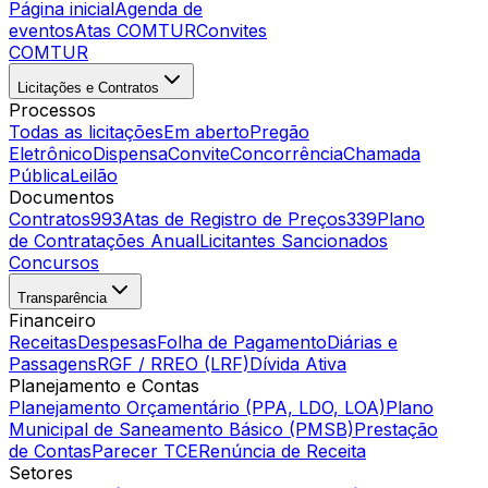
Página inicial
Agenda de
eventos
Atas COMTUR
Convites
COMTUR
Licitações e Contratos
Processos
Todas as licitações
Em aberto
Pregão
Eletrônico
Dispensa
Convite
Concorrência
Chamada
Pública
Leilão
Documentos
Contratos
993
Atas de Registro de Preços
339
Plano
de Contratações Anual
Licitantes Sancionados
Concursos
Transparência
Financeiro
Receitas
Despesas
Folha de Pagamento
Diárias e
Passagens
RGF / RREO (LRF)
Dívida Ativa
Planejamento e Contas
Planejamento Orçamentário (PPA, LDO, LOA)
Plano
Municipal de Saneamento Básico (PMSB)
Prestação
de Contas
Parecer TCE
Renúncia de Receita
Setores