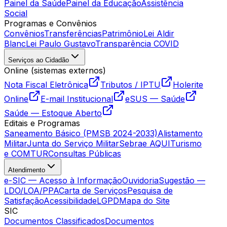
Painel da Saúde
Painel da Educação
Assistência
Social
Programas e Convênios
Convênios
Transferências
Patrimônio
Lei Aldir
Blanc
Lei Paulo Gustavo
Transparência COVID
Serviços ao Cidadão
Online (sistemas externos)
Nota Fiscal Eletrônica
Tributos / IPTU
Holerite
Online
E-mail Institucional
eSUS — Saúde
Saúde — Estoque Aberto
Editais e Programas
Saneamento Básico (PMSB 2024-2033)
Alistamento
Militar
Junta do Serviço Militar
Sebrae AQUI
Turismo
e COMTUR
Consultas Públicas
Atendimento
e-SIC — Acesso à Informação
Ouvidoria
Sugestão —
LDO/LOA/PPA
Carta de Serviços
Pesquisa de
Satisfação
Acessibilidade
LGPD
Mapa do Site
SIC
Documentos Classificados
Documentos