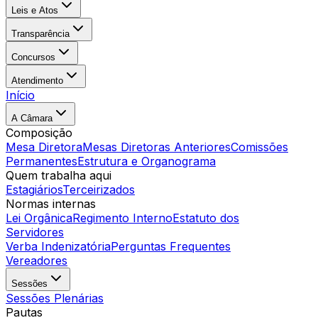
Leis e Atos
Transparência
Concursos
Atendimento
Início
A Câmara
Composição
Mesa Diretora
Mesas Diretoras Anteriores
Comissões
Permanentes
Estrutura e Organograma
Quem trabalha aqui
Estagiários
Terceirizados
Normas internas
Lei Orgânica
Regimento Interno
Estatuto dos
Servidores
Verba Indenizatória
Perguntas Frequentes
Vereadores
Sessões
Sessões Plenárias
Pautas