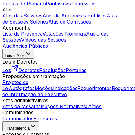
Pautas do Plenário
Pautas das Comissões
Atas
Atas das Sessões
Atas de Audiências Públicas
Atas
de Sessões Solenes
Atas de Comissões
Acompanhe
Lista de Presença
Votações Nominais
Áudio das
Sessões
Vídeos das Sessões
Audiências Públicas
Leis e Atos
Leis e Decretos
Leis
Decretos
Resoluções
Portarias
Proposições em tramitação
Projetos de
Lei
Autógrafos
Moções
Indicações
Requerimentos
Requerim
de Informação ao Executivo
Atos administrativos
Atos da Mesa
Instruções Normativas
Ofícios
Comunicados
Comunicados
Pareceres
Transparência
Receitas e Despesas