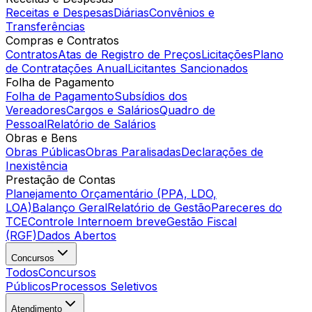
Receitas e Despesas
Diárias
Convênios e
Transferências
Compras e Contratos
Contratos
Atas de Registro de Preços
Licitações
Plano
de Contratações Anual
Licitantes Sancionados
Folha de Pagamento
Folha de Pagamento
Subsídios dos
Vereadores
Cargos e Salários
Quadro de
Pessoal
Relatório de Salários
Obras e Bens
Obras Públicas
Obras Paralisadas
Declarações de
Inexistência
Prestação de Contas
Planejamento Orçamentário (PPA, LDO,
LOA)
Balanço Geral
Relatório de Gestão
Pareceres do
TCE
Controle Interno
em breve
Gestão Fiscal
(RGF)
Dados Abertos
Concursos
Todos
Concursos
Públicos
Processos Seletivos
Atendimento