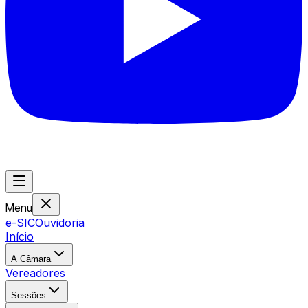
Menu
e-SIC
Ouvidoria
Início
A Câmara
Vereadores
Sessões