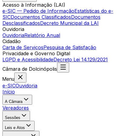
Acesso à Informação (LAI)
e-SIC — Pedido de Informação
Estatísticas do e-
SIC
Documentos Classificados
Documentos
Desclassificados
Decreto Municipal da LAI
Ouvidoria
Ouvidoria
Relatório Anual
Cidadão
Carta de Serviços
Pesquisa de Satisfação
Privacidade e Governo Digital
LGPD e Acessibilidade
Decreto Lei 14.129/2021
Câmara
de
Dolcinópolis
Menu
e-SIC
Ouvidoria
Início
A Câmara
Vereadores
Sessões
Leis e Atos