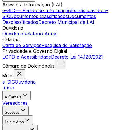
Acesso à Informação (LAI)
e-SIC — Pedido de Informação
Estatísticas do e-
SIC
Documentos Classificados
Documentos
Desclassificados
Decreto Municipal da LAI
Ouvidoria
Ouvidoria
Relatório Anual
Cidadão
Carta de Serviços
Pesquisa de Satisfação
Privacidade e Governo Digital
LGPD e Acessibilidade
Decreto Lei 14.129/2021
Câmara
de
Dolcinópolis
Menu
e-SIC
Ouvidoria
Início
A Câmara
Vereadores
Sessões
Leis e Atos