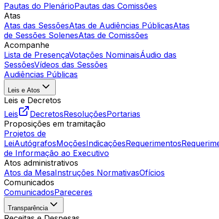
Pautas do Plenário
Pautas das Comissões
Atas
Atas das Sessões
Atas de Audiências Públicas
Atas
de Sessões Solenes
Atas de Comissões
Acompanhe
Lista de Presença
Votações Nominais
Áudio das
Sessões
Vídeos das Sessões
Audiências Públicas
Leis e Atos
Leis e Decretos
Leis
Decretos
Resoluções
Portarias
Proposições em tramitação
Projetos de
Lei
Autógrafos
Moções
Indicações
Requerimentos
Requerim
de Informação ao Executivo
Atos administrativos
Atos da Mesa
Instruções Normativas
Ofícios
Comunicados
Comunicados
Pareceres
Transparência
Receitas e Despesas