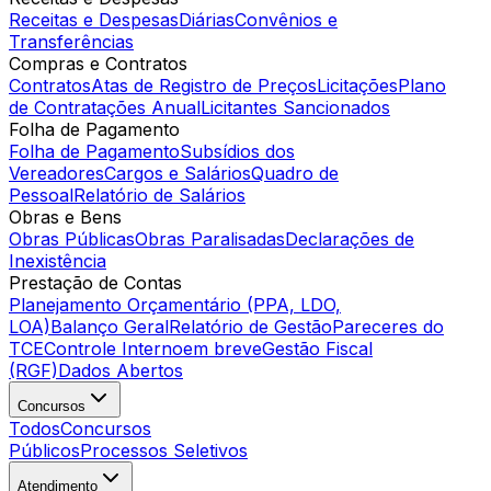
Receitas e Despesas
Diárias
Convênios e
Transferências
Compras e Contratos
Contratos
Atas de Registro de Preços
Licitações
Plano
de Contratações Anual
Licitantes Sancionados
Folha de Pagamento
Folha de Pagamento
Subsídios dos
Vereadores
Cargos e Salários
Quadro de
Pessoal
Relatório de Salários
Obras e Bens
Obras Públicas
Obras Paralisadas
Declarações de
Inexistência
Prestação de Contas
Planejamento Orçamentário (PPA, LDO,
LOA)
Balanço Geral
Relatório de Gestão
Pareceres do
TCE
Controle Interno
em breve
Gestão Fiscal
(RGF)
Dados Abertos
Concursos
Todos
Concursos
Públicos
Processos Seletivos
Atendimento