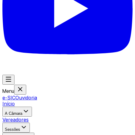
Menu
e-SIC
Ouvidoria
Início
A Câmara
Vereadores
Sessões