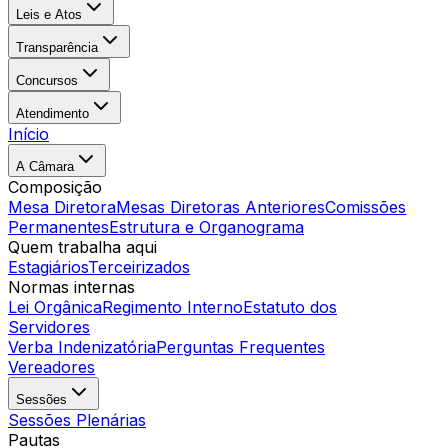
Leis e Atos
Transparência
Concursos
Atendimento
Início
A Câmara
Composição
Mesa Diretora
Mesas Diretoras Anteriores
Comissões
Permanentes
Estrutura e Organograma
Quem trabalha aqui
Estagiários
Terceirizados
Normas internas
Lei Orgânica
Regimento Interno
Estatuto dos
Servidores
Verba Indenizatória
Perguntas Frequentes
Vereadores
Sessões
Sessões Plenárias
Pautas