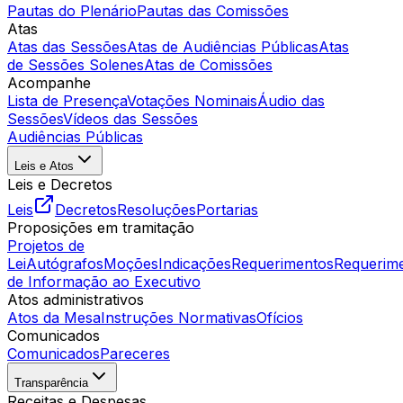
Pautas do Plenário
Pautas das Comissões
Atas
Atas das Sessões
Atas de Audiências Públicas
Atas
de Sessões Solenes
Atas de Comissões
Acompanhe
Lista de Presença
Votações Nominais
Áudio das
Sessões
Vídeos das Sessões
Audiências Públicas
Leis e Atos
Leis e Decretos
Leis
Decretos
Resoluções
Portarias
Proposições em tramitação
Projetos de
Lei
Autógrafos
Moções
Indicações
Requerimentos
Requerim
de Informação ao Executivo
Atos administrativos
Atos da Mesa
Instruções Normativas
Ofícios
Comunicados
Comunicados
Pareceres
Transparência
Receitas e Despesas