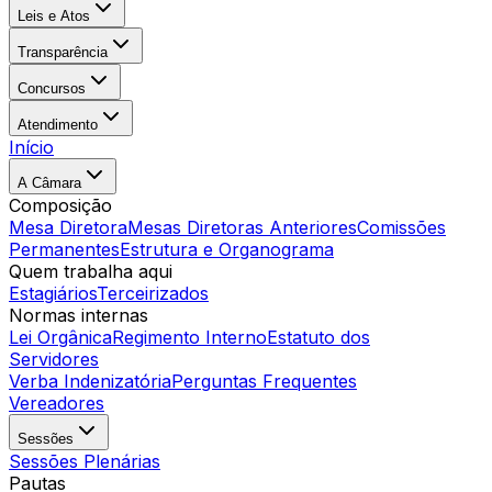
Leis e Atos
Transparência
Concursos
Atendimento
Início
A Câmara
Composição
Mesa Diretora
Mesas Diretoras Anteriores
Comissões
Permanentes
Estrutura e Organograma
Quem trabalha aqui
Estagiários
Terceirizados
Normas internas
Lei Orgânica
Regimento Interno
Estatuto dos
Servidores
Verba Indenizatória
Perguntas Frequentes
Vereadores
Sessões
Sessões Plenárias
Pautas