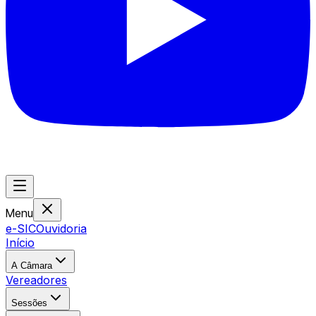
Menu
e-SIC
Ouvidoria
Início
A Câmara
Vereadores
Sessões