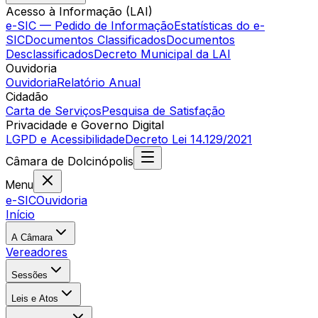
Acesso à Informação (LAI)
e-SIC — Pedido de Informação
Estatísticas do e-
SIC
Documentos Classificados
Documentos
Desclassificados
Decreto Municipal da LAI
Ouvidoria
Ouvidoria
Relatório Anual
Cidadão
Carta de Serviços
Pesquisa de Satisfação
Privacidade e Governo Digital
LGPD e Acessibilidade
Decreto Lei 14.129/2021
Câmara
de
Dolcinópolis
Menu
e-SIC
Ouvidoria
Início
A Câmara
Vereadores
Sessões
Leis e Atos