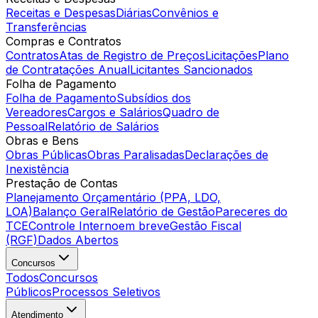
Receitas e Despesas
Diárias
Convênios e
Transferências
Compras e Contratos
Contratos
Atas de Registro de Preços
Licitações
Plano
de Contratações Anual
Licitantes Sancionados
Folha de Pagamento
Folha de Pagamento
Subsídios dos
Vereadores
Cargos e Salários
Quadro de
Pessoal
Relatório de Salários
Obras e Bens
Obras Públicas
Obras Paralisadas
Declarações de
Inexistência
Prestação de Contas
Planejamento Orçamentário (PPA, LDO,
LOA)
Balanço Geral
Relatório de Gestão
Pareceres do
TCE
Controle Interno
em breve
Gestão Fiscal
(RGF)
Dados Abertos
Concursos
Todos
Concursos
Públicos
Processos Seletivos
Atendimento