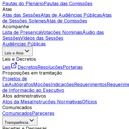
Pautas do Plenário
Pautas das Comissões
Atas
Atas das Sessões
Atas de Audiências Públicas
Atas
de Sessões Solenes
Atas de Comissões
Acompanhe
Lista de Presença
Votações Nominais
Áudio das
Sessões
Vídeos das Sessões
Audiências Públicas
Leis e Atos
Leis e Decretos
Leis
Decretos
Resoluções
Portarias
Proposições em tramitação
Projetos de
Lei
Autógrafos
Moções
Indicações
Requerimentos
Requerim
de Informação ao Executivo
Atos administrativos
Atos da Mesa
Instruções Normativas
Ofícios
Comunicados
Comunicados
Pareceres
Transparência
Receitas e Despesas