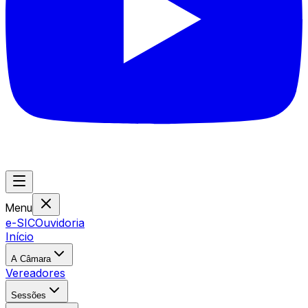
Menu
e-SIC
Ouvidoria
Início
A Câmara
Vereadores
Sessões