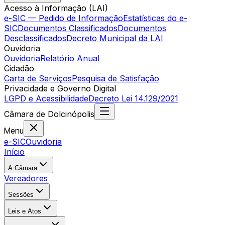
Acesso à Informação (LAI)
e-SIC — Pedido de Informação
Estatísticas do e-
SIC
Documentos Classificados
Documentos
Desclassificados
Decreto Municipal da LAI
Ouvidoria
Ouvidoria
Relatório Anual
Cidadão
Carta de Serviços
Pesquisa de Satisfação
Privacidade e Governo Digital
LGPD e Acessibilidade
Decreto Lei 14.129/2021
Câmara
de
Dolcinópolis
Menu
e-SIC
Ouvidoria
Início
A Câmara
Vereadores
Sessões
Leis e Atos