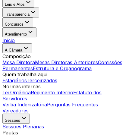
Leis e Atos
Transparência
Concursos
Atendimento
Início
A Câmara
Composição
Mesa Diretora
Mesas Diretoras Anteriores
Comissões
Permanentes
Estrutura e Organograma
Quem trabalha aqui
Estagiários
Terceirizados
Normas internas
Lei Orgânica
Regimento Interno
Estatuto dos
Servidores
Verba Indenizatória
Perguntas Frequentes
Vereadores
Sessões
Sessões Plenárias
Pautas