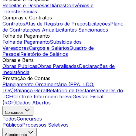
Receitas e Despesas
Diárias
Convênios e
Transferências
Compras e Contratos
Contratos
Atas de Registro de Preços
Licitações
Plano
de Contratações Anual
Licitantes Sancionados
Folha de Pagamento
Folha de Pagamento
Subsídios dos
Vereadores
Cargos e Salários
Quadro de
Pessoal
Relatório de Salários
Obras e Bens
Obras Públicas
Obras Paralisadas
Declarações de
Inexistência
Prestação de Contas
Planejamento Orçamentário (PPA, LDO,
LOA)
Balanço Geral
Relatório de Gestão
Pareceres do
TCE
Controle Interno
em breve
Gestão Fiscal
(RGF)
Dados Abertos
Concursos
Todos
Concursos
Públicos
Processos Seletivos
Atendimento