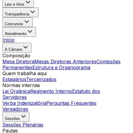
Leis e Atos
Transparência
Concursos
Atendimento
Início
A Câmara
Composição
Mesa Diretora
Mesas Diretoras Anteriores
Comissões
Permanentes
Estrutura e Organograma
Quem trabalha aqui
Estagiários
Terceirizados
Normas internas
Lei Orgânica
Regimento Interno
Estatuto dos
Servidores
Verba Indenizatória
Perguntas Frequentes
Vereadores
Sessões
Sessões Plenárias
Pautas