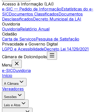
Acesso à Informação (LAI)
e-SIC — Pedido de Informação
Estatísticas do e-
SIC
Documentos Classificados
Documentos
Desclassificados
Decreto Municipal da LAI
Ouvidoria
Ouvidoria
Relatório Anual
Cidadão
Carta de Serviços
Pesquisa de Satisfação
Privacidade e Governo Digital
LGPD e Acessibilidade
Decreto Lei 14.129/2021
Câmara
de
Dolcinópolis
Menu
e-SIC
Ouvidoria
Início
A Câmara
Vereadores
Sessões
Leis e Atos