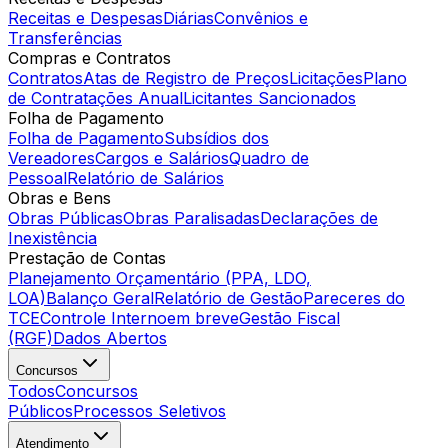
Receitas e Despesas
Diárias
Convênios e
Transferências
Compras e Contratos
Contratos
Atas de Registro de Preços
Licitações
Plano
de Contratações Anual
Licitantes Sancionados
Folha de Pagamento
Folha de Pagamento
Subsídios dos
Vereadores
Cargos e Salários
Quadro de
Pessoal
Relatório de Salários
Obras e Bens
Obras Públicas
Obras Paralisadas
Declarações de
Inexistência
Prestação de Contas
Planejamento Orçamentário (PPA, LDO,
LOA)
Balanço Geral
Relatório de Gestão
Pareceres do
TCE
Controle Interno
em breve
Gestão Fiscal
(RGF)
Dados Abertos
Concursos
Todos
Concursos
Públicos
Processos Seletivos
Atendimento