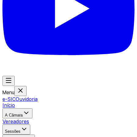
Menu
e-SIC
Ouvidoria
Início
A Câmara
Vereadores
Sessões