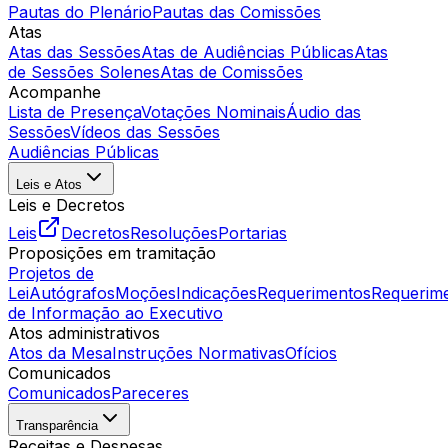
Pautas do Plenário
Pautas das Comissões
Atas
Atas das Sessões
Atas de Audiências Públicas
Atas
de Sessões Solenes
Atas de Comissões
Acompanhe
Lista de Presença
Votações Nominais
Áudio das
Sessões
Vídeos das Sessões
Audiências Públicas
Leis e Atos
Leis e Decretos
Leis
Decretos
Resoluções
Portarias
Proposições em tramitação
Projetos de
Lei
Autógrafos
Moções
Indicações
Requerimentos
Requerim
de Informação ao Executivo
Atos administrativos
Atos da Mesa
Instruções Normativas
Ofícios
Comunicados
Comunicados
Pareceres
Transparência
Receitas e Despesas