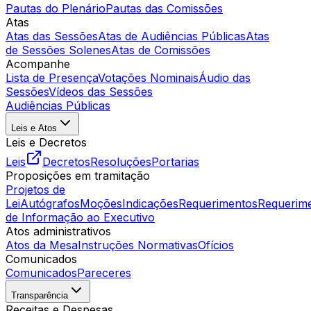
Pautas do Plenário
Pautas das Comissões
Atas
Atas das Sessões
Atas de Audiências Públicas
Atas
de Sessões Solenes
Atas de Comissões
Acompanhe
Lista de Presença
Votações Nominais
Áudio das
Sessões
Vídeos das Sessões
Audiências Públicas
Leis e Atos
Leis e Decretos
Leis
Decretos
Resoluções
Portarias
Proposições em tramitação
Projetos de
Lei
Autógrafos
Moções
Indicações
Requerimentos
Requerim
de Informação ao Executivo
Atos administrativos
Atos da Mesa
Instruções Normativas
Ofícios
Comunicados
Comunicados
Pareceres
Transparência
Receitas e Despesas