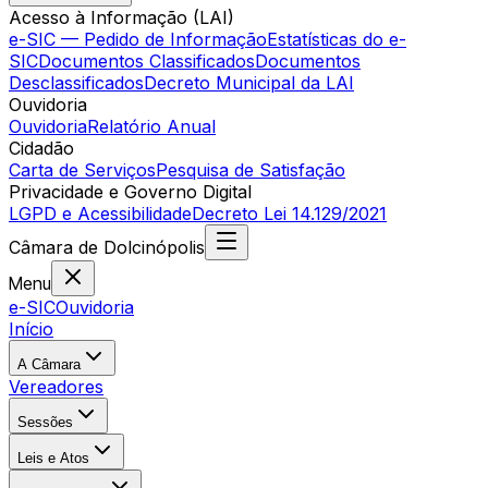
Acesso à Informação (LAI)
e-SIC — Pedido de Informação
Estatísticas do e-
SIC
Documentos Classificados
Documentos
Desclassificados
Decreto Municipal da LAI
Ouvidoria
Ouvidoria
Relatório Anual
Cidadão
Carta de Serviços
Pesquisa de Satisfação
Privacidade e Governo Digital
LGPD e Acessibilidade
Decreto Lei 14.129/2021
Câmara
de
Dolcinópolis
Menu
e-SIC
Ouvidoria
Início
A Câmara
Vereadores
Sessões
Leis e Atos