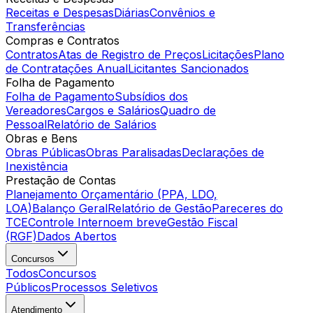
Receitas e Despesas
Diárias
Convênios e
Transferências
Compras e Contratos
Contratos
Atas de Registro de Preços
Licitações
Plano
de Contratações Anual
Licitantes Sancionados
Folha de Pagamento
Folha de Pagamento
Subsídios dos
Vereadores
Cargos e Salários
Quadro de
Pessoal
Relatório de Salários
Obras e Bens
Obras Públicas
Obras Paralisadas
Declarações de
Inexistência
Prestação de Contas
Planejamento Orçamentário (PPA, LDO,
LOA)
Balanço Geral
Relatório de Gestão
Pareceres do
TCE
Controle Interno
em breve
Gestão Fiscal
(RGF)
Dados Abertos
Concursos
Todos
Concursos
Públicos
Processos Seletivos
Atendimento