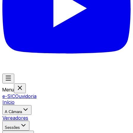
Menu
e-SIC
Ouvidoria
Início
A Câmara
Vereadores
Sessões