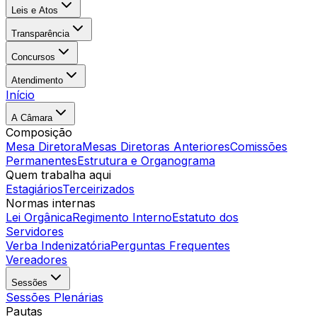
Leis e Atos
Transparência
Concursos
Atendimento
Início
A Câmara
Composição
Mesa Diretora
Mesas Diretoras Anteriores
Comissões
Permanentes
Estrutura e Organograma
Quem trabalha aqui
Estagiários
Terceirizados
Normas internas
Lei Orgânica
Regimento Interno
Estatuto dos
Servidores
Verba Indenizatória
Perguntas Frequentes
Vereadores
Sessões
Sessões Plenárias
Pautas