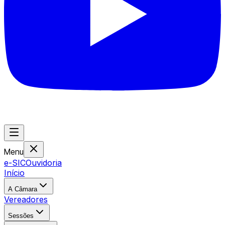
Menu
e-SIC
Ouvidoria
Início
A Câmara
Vereadores
Sessões