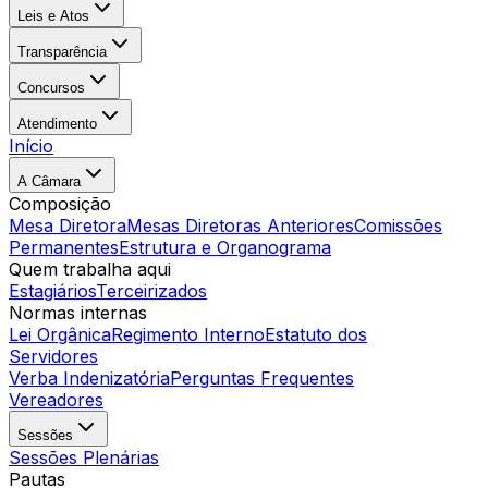
Leis e Atos
Transparência
Concursos
Atendimento
Início
A Câmara
Composição
Mesa Diretora
Mesas Diretoras Anteriores
Comissões
Permanentes
Estrutura e Organograma
Quem trabalha aqui
Estagiários
Terceirizados
Normas internas
Lei Orgânica
Regimento Interno
Estatuto dos
Servidores
Verba Indenizatória
Perguntas Frequentes
Vereadores
Sessões
Sessões Plenárias
Pautas