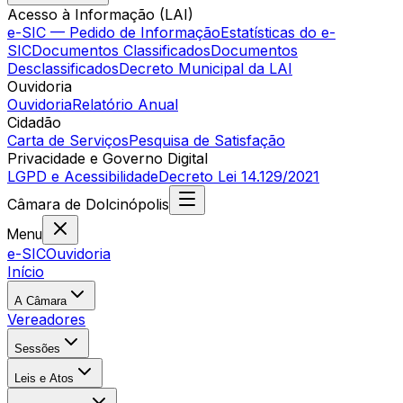
Acesso à Informação (LAI)
e-SIC — Pedido de Informação
Estatísticas do e-
SIC
Documentos Classificados
Documentos
Desclassificados
Decreto Municipal da LAI
Ouvidoria
Ouvidoria
Relatório Anual
Cidadão
Carta de Serviços
Pesquisa de Satisfação
Privacidade e Governo Digital
LGPD e Acessibilidade
Decreto Lei 14.129/2021
Câmara
de
Dolcinópolis
Menu
e-SIC
Ouvidoria
Início
A Câmara
Vereadores
Sessões
Leis e Atos