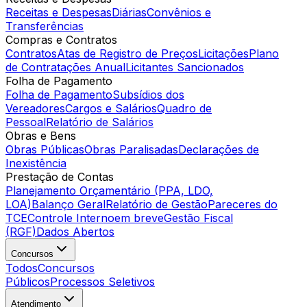
Receitas e Despesas
Diárias
Convênios e
Transferências
Compras e Contratos
Contratos
Atas de Registro de Preços
Licitações
Plano
de Contratações Anual
Licitantes Sancionados
Folha de Pagamento
Folha de Pagamento
Subsídios dos
Vereadores
Cargos e Salários
Quadro de
Pessoal
Relatório de Salários
Obras e Bens
Obras Públicas
Obras Paralisadas
Declarações de
Inexistência
Prestação de Contas
Planejamento Orçamentário (PPA, LDO,
LOA)
Balanço Geral
Relatório de Gestão
Pareceres do
TCE
Controle Interno
em breve
Gestão Fiscal
(RGF)
Dados Abertos
Concursos
Todos
Concursos
Públicos
Processos Seletivos
Atendimento