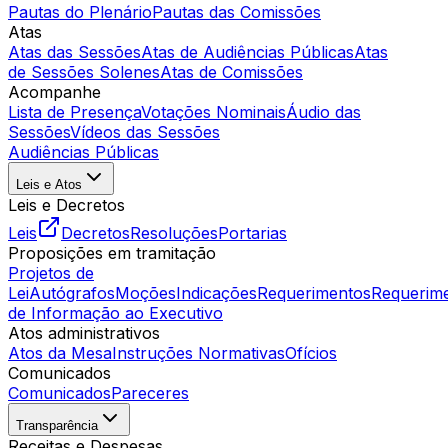
Pautas do Plenário
Pautas das Comissões
Atas
Atas das Sessões
Atas de Audiências Públicas
Atas
de Sessões Solenes
Atas de Comissões
Acompanhe
Lista de Presença
Votações Nominais
Áudio das
Sessões
Vídeos das Sessões
Audiências Públicas
Leis e Atos
Leis e Decretos
Leis
Decretos
Resoluções
Portarias
Proposições em tramitação
Projetos de
Lei
Autógrafos
Moções
Indicações
Requerimentos
Requerim
de Informação ao Executivo
Atos administrativos
Atos da Mesa
Instruções Normativas
Ofícios
Comunicados
Comunicados
Pareceres
Transparência
Receitas e Despesas