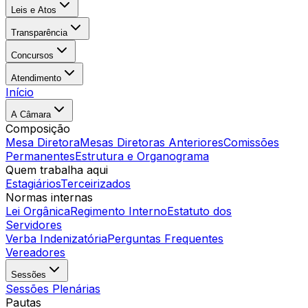
Leis e Atos
Transparência
Concursos
Atendimento
Início
A Câmara
Composição
Mesa Diretora
Mesas Diretoras Anteriores
Comissões
Permanentes
Estrutura e Organograma
Quem trabalha aqui
Estagiários
Terceirizados
Normas internas
Lei Orgânica
Regimento Interno
Estatuto dos
Servidores
Verba Indenizatória
Perguntas Frequentes
Vereadores
Sessões
Sessões Plenárias
Pautas