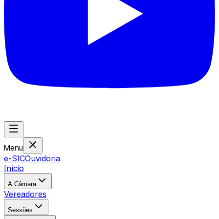
Menu
e-SIC
Ouvidoria
Início
A Câmara
Vereadores
Sessões