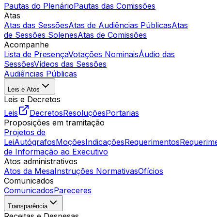
Pautas do Plenário
Pautas das Comissões
Atas
Atas das Sessões
Atas de Audiências Públicas
Atas
de Sessões Solenes
Atas de Comissões
Acompanhe
Lista de Presença
Votações Nominais
Áudio das
Sessões
Vídeos das Sessões
Audiências Públicas
Leis e Atos
Leis e Decretos
Leis
Decretos
Resoluções
Portarias
Proposições em tramitação
Projetos de
Lei
Autógrafos
Moções
Indicações
Requerimentos
Requerim
de Informação ao Executivo
Atos administrativos
Atos da Mesa
Instruções Normativas
Ofícios
Comunicados
Comunicados
Pareceres
Transparência
Receitas e Despesas