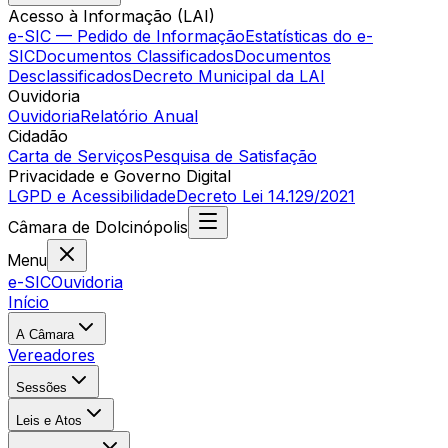
Acesso à Informação (LAI)
e-SIC — Pedido de Informação
Estatísticas do e-
SIC
Documentos Classificados
Documentos
Desclassificados
Decreto Municipal da LAI
Ouvidoria
Ouvidoria
Relatório Anual
Cidadão
Carta de Serviços
Pesquisa de Satisfação
Privacidade e Governo Digital
LGPD e Acessibilidade
Decreto Lei 14.129/2021
Câmara
de
Dolcinópolis
Menu
e-SIC
Ouvidoria
Início
A Câmara
Vereadores
Sessões
Leis e Atos