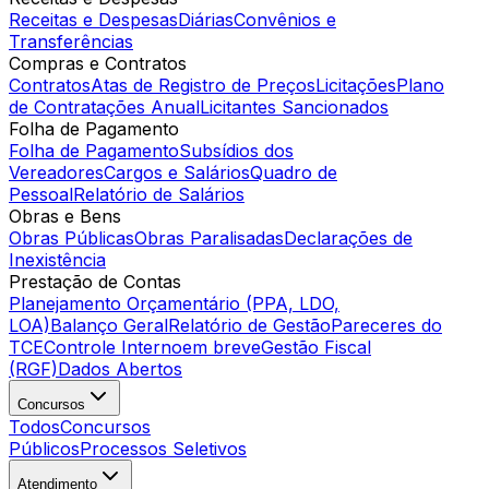
Receitas e Despesas
Diárias
Convênios e
Transferências
Compras e Contratos
Contratos
Atas de Registro de Preços
Licitações
Plano
de Contratações Anual
Licitantes Sancionados
Folha de Pagamento
Folha de Pagamento
Subsídios dos
Vereadores
Cargos e Salários
Quadro de
Pessoal
Relatório de Salários
Obras e Bens
Obras Públicas
Obras Paralisadas
Declarações de
Inexistência
Prestação de Contas
Planejamento Orçamentário (PPA, LDO,
LOA)
Balanço Geral
Relatório de Gestão
Pareceres do
TCE
Controle Interno
em breve
Gestão Fiscal
(RGF)
Dados Abertos
Concursos
Todos
Concursos
Públicos
Processos Seletivos
Atendimento