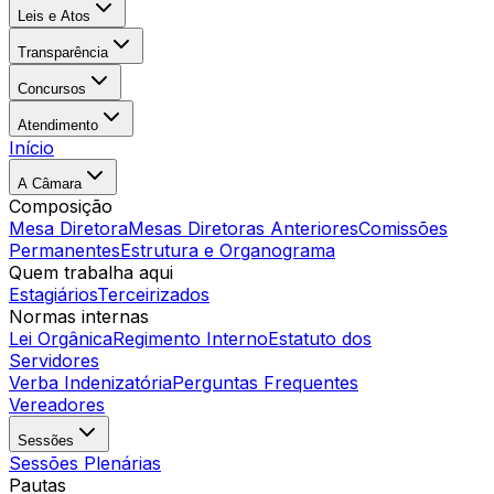
Leis e Atos
Transparência
Concursos
Atendimento
Início
A Câmara
Composição
Mesa Diretora
Mesas Diretoras Anteriores
Comissões
Permanentes
Estrutura e Organograma
Quem trabalha aqui
Estagiários
Terceirizados
Normas internas
Lei Orgânica
Regimento Interno
Estatuto dos
Servidores
Verba Indenizatória
Perguntas Frequentes
Vereadores
Sessões
Sessões Plenárias
Pautas