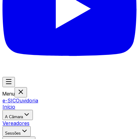
Menu
e-SIC
Ouvidoria
Início
A Câmara
Vereadores
Sessões