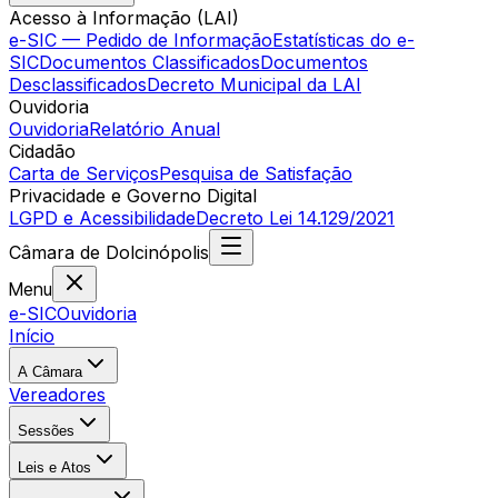
Acesso à Informação (LAI)
e-SIC — Pedido de Informação
Estatísticas do e-
SIC
Documentos Classificados
Documentos
Desclassificados
Decreto Municipal da LAI
Ouvidoria
Ouvidoria
Relatório Anual
Cidadão
Carta de Serviços
Pesquisa de Satisfação
Privacidade e Governo Digital
LGPD e Acessibilidade
Decreto Lei 14.129/2021
Câmara
de
Dolcinópolis
Menu
e-SIC
Ouvidoria
Início
A Câmara
Vereadores
Sessões
Leis e Atos