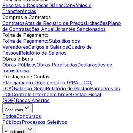
Receitas e Despesas
Diárias
Convênios e
Transferências
Compras e Contratos
Contratos
Atas de Registro de Preços
Licitações
Plano
de Contratações Anual
Licitantes Sancionados
Folha de Pagamento
Folha de Pagamento
Subsídios dos
Vereadores
Cargos e Salários
Quadro de
Pessoal
Relatório de Salários
Obras e Bens
Obras Públicas
Obras Paralisadas
Declarações de
Inexistência
Prestação de Contas
Planejamento Orçamentário (PPA, LDO,
LOA)
Balanço Geral
Relatório de Gestão
Pareceres do
TCE
Controle Interno
em breve
Gestão Fiscal
(RGF)
Dados Abertos
Concursos
Todos
Concursos
Públicos
Processos Seletivos
Atendimento