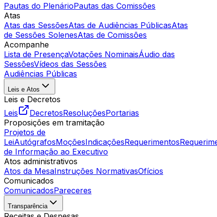
Pautas do Plenário
Pautas das Comissões
Atas
Atas das Sessões
Atas de Audiências Públicas
Atas
de Sessões Solenes
Atas de Comissões
Acompanhe
Lista de Presença
Votações Nominais
Áudio das
Sessões
Vídeos das Sessões
Audiências Públicas
Leis e Atos
Leis e Decretos
Leis
Decretos
Resoluções
Portarias
Proposições em tramitação
Projetos de
Lei
Autógrafos
Moções
Indicações
Requerimentos
Requerim
de Informação ao Executivo
Atos administrativos
Atos da Mesa
Instruções Normativas
Ofícios
Comunicados
Comunicados
Pareceres
Transparência
Receitas e Despesas