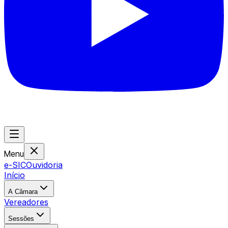
Menu
e-SIC
Ouvidoria
Início
A Câmara
Vereadores
Sessões