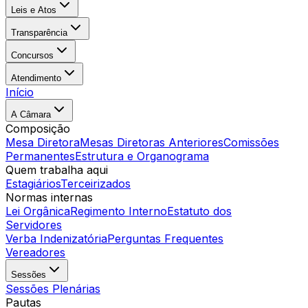
Leis e Atos
Transparência
Concursos
Atendimento
Início
A Câmara
Composição
Mesa Diretora
Mesas Diretoras Anteriores
Comissões
Permanentes
Estrutura e Organograma
Quem trabalha aqui
Estagiários
Terceirizados
Normas internas
Lei Orgânica
Regimento Interno
Estatuto dos
Servidores
Verba Indenizatória
Perguntas Frequentes
Vereadores
Sessões
Sessões Plenárias
Pautas