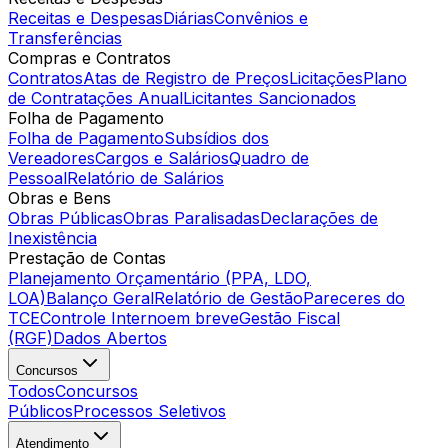
Receitas e Despesas
Diárias
Convênios e
Transferências
Compras e Contratos
Contratos
Atas de Registro de Preços
Licitações
Plano
de Contratações Anual
Licitantes Sancionados
Folha de Pagamento
Folha de Pagamento
Subsídios dos
Vereadores
Cargos e Salários
Quadro de
Pessoal
Relatório de Salários
Obras e Bens
Obras Públicas
Obras Paralisadas
Declarações de
Inexistência
Prestação de Contas
Planejamento Orçamentário (PPA, LDO,
LOA)
Balanço Geral
Relatório de Gestão
Pareceres do
TCE
Controle Interno
em breve
Gestão Fiscal
(RGF)
Dados Abertos
Concursos
Todos
Concursos
Públicos
Processos Seletivos
Atendimento