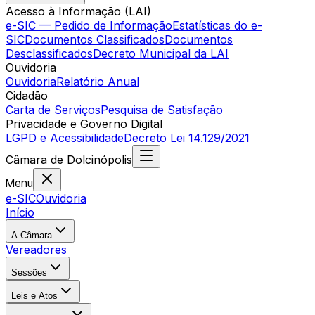
Acesso à Informação (LAI)
e-SIC — Pedido de Informação
Estatísticas do e-
SIC
Documentos Classificados
Documentos
Desclassificados
Decreto Municipal da LAI
Ouvidoria
Ouvidoria
Relatório Anual
Cidadão
Carta de Serviços
Pesquisa de Satisfação
Privacidade e Governo Digital
LGPD e Acessibilidade
Decreto Lei 14.129/2021
Câmara
de
Dolcinópolis
Menu
e-SIC
Ouvidoria
Início
A Câmara
Vereadores
Sessões
Leis e Atos