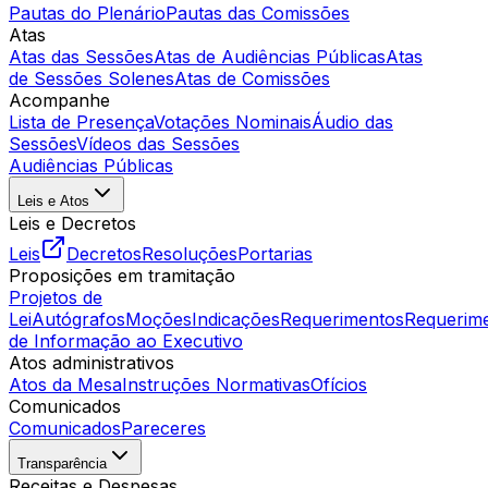
Pautas do Plenário
Pautas das Comissões
Atas
Atas das Sessões
Atas de Audiências Públicas
Atas
de Sessões Solenes
Atas de Comissões
Acompanhe
Lista de Presença
Votações Nominais
Áudio das
Sessões
Vídeos das Sessões
Audiências Públicas
Leis e Atos
Leis e Decretos
Leis
Decretos
Resoluções
Portarias
Proposições em tramitação
Projetos de
Lei
Autógrafos
Moções
Indicações
Requerimentos
Requerim
de Informação ao Executivo
Atos administrativos
Atos da Mesa
Instruções Normativas
Ofícios
Comunicados
Comunicados
Pareceres
Transparência
Receitas e Despesas