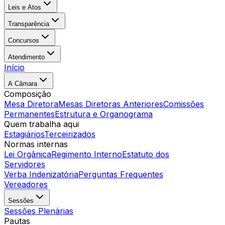
Leis e Atos
Transparência
Concursos
Atendimento
Início
A Câmara
Composição
Mesa Diretora
Mesas Diretoras Anteriores
Comissões
Permanentes
Estrutura e Organograma
Quem trabalha aqui
Estagiários
Terceirizados
Normas internas
Lei Orgânica
Regimento Interno
Estatuto dos
Servidores
Verba Indenizatória
Perguntas Frequentes
Vereadores
Sessões
Sessões Plenárias
Pautas