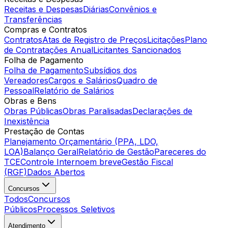
Receitas e Despesas
Diárias
Convênios e
Transferências
Compras e Contratos
Contratos
Atas de Registro de Preços
Licitações
Plano
de Contratações Anual
Licitantes Sancionados
Folha de Pagamento
Folha de Pagamento
Subsídios dos
Vereadores
Cargos e Salários
Quadro de
Pessoal
Relatório de Salários
Obras e Bens
Obras Públicas
Obras Paralisadas
Declarações de
Inexistência
Prestação de Contas
Planejamento Orçamentário (PPA, LDO,
LOA)
Balanço Geral
Relatório de Gestão
Pareceres do
TCE
Controle Interno
em breve
Gestão Fiscal
(RGF)
Dados Abertos
Concursos
Todos
Concursos
Públicos
Processos Seletivos
Atendimento