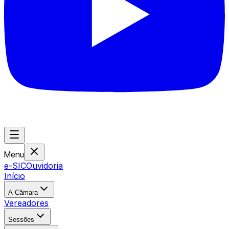
Menu
e-SIC
Ouvidoria
Início
A Câmara
Vereadores
Sessões