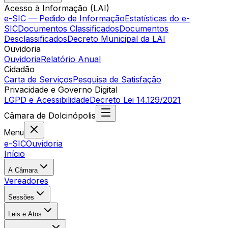
Acesso à Informação (LAI)
e-SIC — Pedido de Informação
Estatísticas do e-
SIC
Documentos Classificados
Documentos
Desclassificados
Decreto Municipal da LAI
Ouvidoria
Ouvidoria
Relatório Anual
Cidadão
Carta de Serviços
Pesquisa de Satisfação
Privacidade e Governo Digital
LGPD e Acessibilidade
Decreto Lei 14.129/2021
Câmara
de
Dolcinópolis
Menu
e-SIC
Ouvidoria
Início
A Câmara
Vereadores
Sessões
Leis e Atos