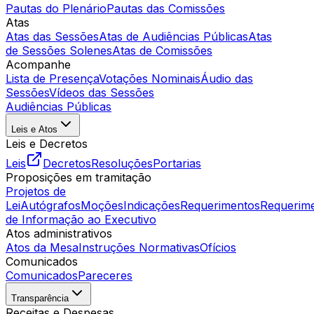
Pautas do Plenário
Pautas das Comissões
Atas
Atas das Sessões
Atas de Audiências Públicas
Atas
de Sessões Solenes
Atas de Comissões
Acompanhe
Lista de Presença
Votações Nominais
Áudio das
Sessões
Vídeos das Sessões
Audiências Públicas
Leis e Atos
Leis e Decretos
Leis
Decretos
Resoluções
Portarias
Proposições em tramitação
Projetos de
Lei
Autógrafos
Moções
Indicações
Requerimentos
Requerim
de Informação ao Executivo
Atos administrativos
Atos da Mesa
Instruções Normativas
Ofícios
Comunicados
Comunicados
Pareceres
Transparência
Receitas e Despesas