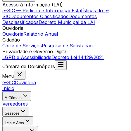
Acesso à Informação (LAI)
e-SIC — Pedido de Informação
Estatísticas do e-
SIC
Documentos Classificados
Documentos
Desclassificados
Decreto Municipal da LAI
Ouvidoria
Ouvidoria
Relatório Anual
Cidadão
Carta de Serviços
Pesquisa de Satisfação
Privacidade e Governo Digital
LGPD e Acessibilidade
Decreto Lei 14.129/2021
Câmara
de
Dolcinópolis
Menu
e-SIC
Ouvidoria
Início
A Câmara
Vereadores
Sessões
Leis e Atos