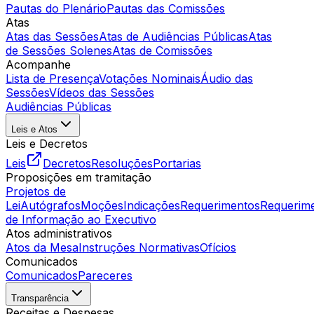
Pautas do Plenário
Pautas das Comissões
Atas
Atas das Sessões
Atas de Audiências Públicas
Atas
de Sessões Solenes
Atas de Comissões
Acompanhe
Lista de Presença
Votações Nominais
Áudio das
Sessões
Vídeos das Sessões
Audiências Públicas
Leis e Atos
Leis e Decretos
Leis
Decretos
Resoluções
Portarias
Proposições em tramitação
Projetos de
Lei
Autógrafos
Moções
Indicações
Requerimentos
Requerim
de Informação ao Executivo
Atos administrativos
Atos da Mesa
Instruções Normativas
Ofícios
Comunicados
Comunicados
Pareceres
Transparência
Receitas e Despesas