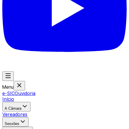
Menu
e-SIC
Ouvidoria
Início
A Câmara
Vereadores
Sessões