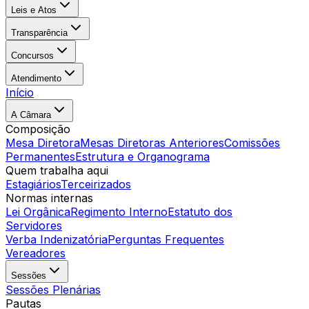
Leis e Atos
Transparência
Concursos
Atendimento
Início
A Câmara
Composição
Mesa Diretora
Mesas Diretoras Anteriores
Comissões
Permanentes
Estrutura e Organograma
Quem trabalha aqui
Estagiários
Terceirizados
Normas internas
Lei Orgânica
Regimento Interno
Estatuto dos
Servidores
Verba Indenizatória
Perguntas Frequentes
Vereadores
Sessões
Sessões Plenárias
Pautas